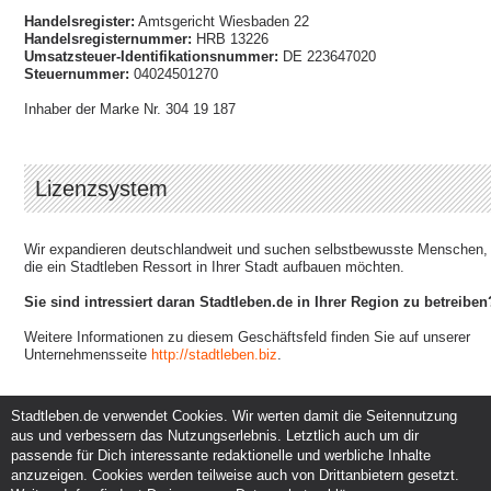
Handelsregister:
Amtsgericht Wiesbaden 22
Handelsregisternummer:
HRB 13226
Umsatzsteuer-Identifikationsnummer:
DE 223647020
Steuernummer:
04024501270
Inhaber der Marke Nr. 304 19 187
Lizenzsystem
Wir expandieren deutschlandweit und suchen selbstbewusste Menschen,
die ein Stadtleben Ressort in Ihrer Stadt aufbauen möchten.
Sie sind intressiert daran Stadtleben.de in Ihrer Region zu betreiben
Weitere Informationen zu diesem Geschäftsfeld finden Sie auf unserer
Unternehmensseite
http://stadtleben.biz
.
Stadtleben.de verwendet Cookies. Wir werten damit die Seitennutzung
aus und verbessern das Nutzungserlebnis. Letztlich auch um dir
Service und Support
Kunden und Partner
passende für Dich interessante redaktionelle und werbliche Inhalte
Kontakt
Events eintragen
anzuzeigen. Cookies werden teilweise auch von Drittanbietern gesetzt.
Hilfe
Werbung & Promotion