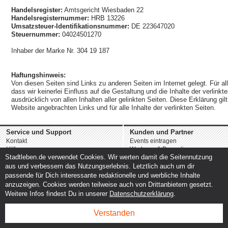
Handelsregister:
Amtsgericht Wiesbaden 22
Handelsregisternummer:
HRB 13226
Umsatzsteuer-Identifikationsnummer:
DE 223647020
Steuernummer:
04024501270
Inhaber der Marke Nr. 304 19 187
Haftungshinweis:
Von diesen Seiten sind Links zu anderen Seiten im Internet gelegt. Für all
dass wir keinerlei Einfluss auf die Gestaltung und die Inhalte der verlinkt
ausdrücklich von allen Inhalten aller gelinkten Seiten. Diese Erklärung gilt
Website angebrachten Links und für alle Inhalte der verlinkten Seiten.
Service und Support
Kunden und Partner
Kontakt
Events eintragen
Hilfe
Werbung & Promotion
Stadtleben.de verwendet Cookies. Wir werten damit die Seitennutzung
Instagram
Eventplanung & Ausrichtung
Facebook
Dienstleistungen
aus und verbessern das Nutzungserlebnis. Letztlich auch um dir
passende für Dich interessante redaktionelle und werbliche Inhalte
anzuzeigen. Cookies werden teilweise auch von Drittanbietern gesetzt.
Weitere Infos findest Du in unserer
Datenschutzerklärung
.
Verstanden