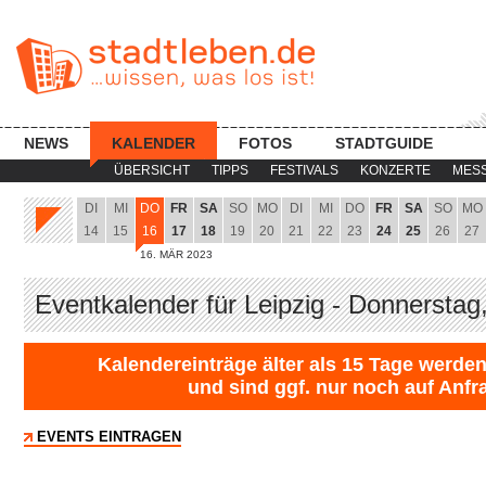
NEWS
KALENDER
FOTOS
STADTGUIDE
ÜBERSICHT
TIPPS
FESTIVALS
KONZERTE
MES
DI
MI
DO
FR
SA
SO
MO
DI
MI
DO
FR
SA
SO
MO
14
15
16
17
18
19
20
21
22
23
24
25
26
27
16. MÄR 2023
Eventkalender für Leipzig - Donnerstag
Kalendereinträge älter als 15 Tage werden
und sind ggf. nur noch auf Anfr
EVENTS EINTRAGEN