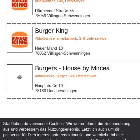
amerikanisch
,
Grill
,
Lieferservice
Dürrheimer Straße 55
78056 Villingen-Schwenningen
Burger King
Abholservice
,
amerikanisch
,
Grill
,
Lieferservice
Neuer Markt 18
78052 Villingen-Schwenningen
Burgers - House by Mircea
Abholservice
,
Burger
,
Grill
,
Lieferservice
Hauptstraße 19
78166 Donaueschingen
Stadtleben.de verwendet Cookies. Wir werten damit die Seitennutzung
aus und verbessern das Nutzungserlebnis. Letztlich auch um dir
Service und Support
Kunden und Partner
passende für Dich interessante redaktionelle und werbliche Inhalte
Kontakt
Events eintragen