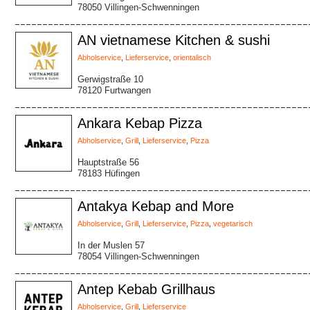
78050 Villingen-Schwenningen
AN vietnamese Kitchen & sushi
Abholservice
,
Lieferservice
,
orientalisch
Gerwigstraße 10
78120 Furtwangen
Ankara Kebap Pizza
Abholservice
,
Grill
,
Lieferservice
,
Pizza
Hauptstraße 56
78183 Hüfingen
Antakya Kebap and More
Abholservice
,
Grill
,
Lieferservice
,
Pizza
,
vegetarisch
In der Muslen 57
78054 Villingen-Schwenningen
Antep Kebab Grillhaus
Abholservice
,
Grill
,
Lieferservice