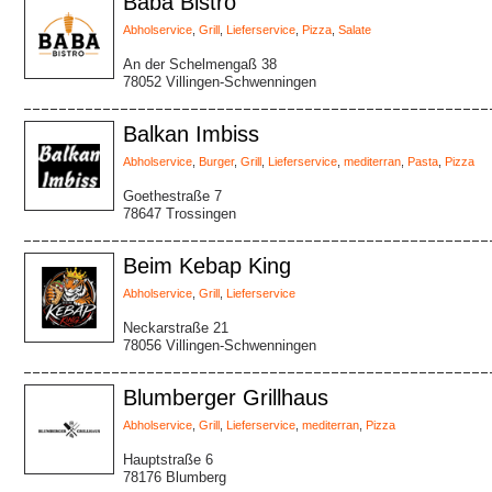
Baba Bistro
Abholservice
,
Grill
,
Lieferservice
,
Pizza
,
Salate
An der Schelmengaß 38
78052 Villingen-Schwenningen
Balkan Imbiss
Abholservice
,
Burger
,
Grill
,
Lieferservice
,
mediterran
,
Pasta
,
Pizza
Goethestraße 7
78647 Trossingen
Beim Kebap King
Abholservice
,
Grill
,
Lieferservice
Neckarstraße 21
78056 Villingen-Schwenningen
Blumberger Grillhaus
Abholservice
,
Grill
,
Lieferservice
,
mediterran
,
Pizza
Hauptstraße 6
78176 Blumberg