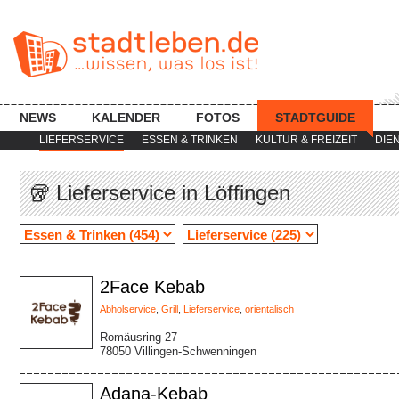
NEWS
KALENDER
FOTOS
STADTGUIDE
LIEFERSERVICE
ESSEN & TRINKEN
KULTUR & FREIZEIT
DIE
🥡 Lieferservice in Löffingen
2Face Kebab
Abholservice
,
Grill
,
Lieferservice
,
orientalisch
Romäusring 27
78050 Villingen-Schwenningen
Adana-Kebab