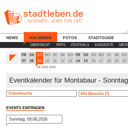
NEWS
KALENDER
FOTOS
STADTGUIDE
ÜBERSICHT
TIPPS
FESTIVALS
KONZERTE
MES
FR
SA
SO
MO
DI
MI
DO
FR
SA
SO
MO
DI
MI
DO
07
08
09
10
11
12
13
14
15
16
17
18
19
20
09. AUG 2026
Eventkalender für Montabaur - Sonntag
EVENTS EINTRAGEN
Sonntag, 09.08.2026