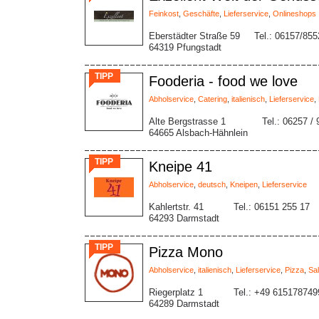
Feinkost
,
Geschäfte
,
Lieferservice
,
Onlineshops
Eberstädter Straße 59
Tel.: 06157/855
64319 Pfungstadt
TIPP
Fooderia - food we love
Abholservice
,
Catering
,
italienisch
,
Lieferservice
,
Alte Bergstrasse 1
Tel.: 06257 /
64665 Alsbach-Hähnlein
TIPP
Kneipe 41
Abholservice
,
deutsch
,
Kneipen
,
Lieferservice
Kahlertstr. 41
Tel.: 06151 255 17
64293 Darmstadt
TIPP
Pizza Mono
Abholservice
,
italienisch
,
Lieferservice
,
Pizza
,
Sal
Riegerplatz 1
Tel.: +49 615178749
64289 Darmstadt