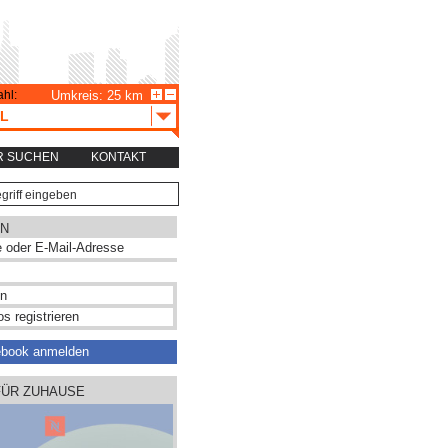
hl:
Umkreis: 25 km
L
R SUCHEN
KONTAKT
N
s registrieren
ebook anmelden
FÜR ZUHAUSE