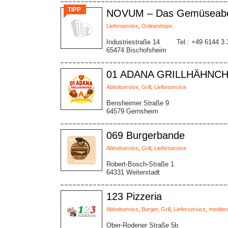
TIPP
NOVUM – Das Gemüseab
Lieferservice
,
Onlineshops
Industriestraße 14
Tel.: +49 6144 3 
65474 Bischofsheim
01 ADANA GRILLHÄHNC
Abholservice
,
Grill
,
Lieferservice
Bensheimer Straße 9
64579 Gernsheim
069 Burgerbande
Abholservice
,
Grill
,
Lieferservice
Robert-Bosch-Straße 1
64331 Weiterstadt
123 Pizzeria
Abholservice
,
Burger
,
Grill
,
Lieferservice
,
mediter
Ober-Rodener Straße 5b