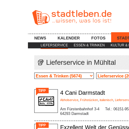
NEWS
KALENDER
FOTOS
STAD
LIEFERSERVICE
ESSEN & TRINKEN
KULTUR & 
🥡 Lieferservice in Mühltal
TIPP
4 Cani Darmstadt
Abholservice
,
Frühstücken
,
italienisch
,
Lieferserv
Am Fürstenbahnhof 3-4
Tel.: 06151-9
64293 Darmstadt
TIPP
Exzellent Welt der Genüss