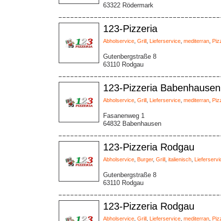
63322 Rödermark
123-Pizzeria
Abholservice
,
Grill
,
Lieferservice
,
mediterran
,
Piz
Gutenbergstraße 8
63110 Rodgau
123-Pizzeria Babenhausen
Abholservice
,
Grill
,
Lieferservice
,
mediterran
,
Piz
Fasanenweg 1
64832 Babenhausen
123-Pizzeria Rodgau
Abholservice
,
Burger
,
Grill
,
italienisch
,
Lieferservi
Gutenbergstraße 8
63110 Rodgau
123-Pizzeria Rodgau
Abholservice
,
Grill
,
Lieferservice
,
mediterran
,
Piz