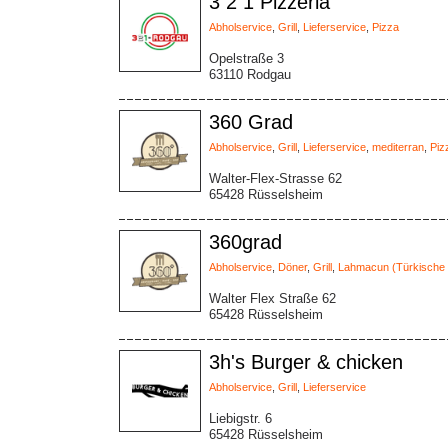
3 2 1 Pizzeria
Abholservice
,
Grill
,
Lieferservice
,
Pizza
Opelstraße 3
63110 Rodgau
360 Grad
Abholservice
,
Grill
,
Lieferservice
,
mediterran
,
Piz
Walter-Flex-Strasse 62
65428 Rüsselsheim
360grad
Abholservice
,
Döner
,
Grill
,
Lahmacun (Türkische 
Walter Flex Straße 62
65428 Rüsselsheim
3h's Burger & chicken
Abholservice
,
Grill
,
Lieferservice
Liebigstr. 6
65428 Rüsselsheim