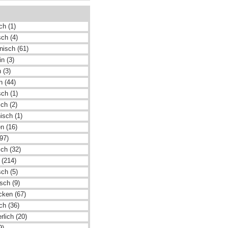
ch (1)
ch (4)
nisch (61)
n (3)
 (3)
h (44)
sch (1)
ch (2)
nisch (1)
n (16)
97)
ch (32)
 (214)
ch (5)
sch (9)
cken (67)
ch (36)
rlich (20)
9)