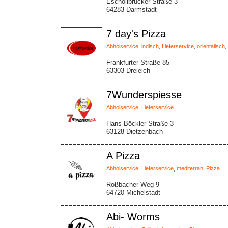
Eschollbrücker Straße 3
64283 Darmstadt
7 day's Pizza
Abholservice
,
indisch
,
Lieferservice
,
orientalisch
,
Frankfurter Straße 85
63303 Dreieich
7Wunderspiesse
Abholservice
,
Lieferservice
Hans-Böckler-Straße 3
63128 Dietzenbach
A Pizza
Abholservice
,
Lieferservice
,
mediterran
,
Pizza
Roßbacher Weg 9
64720 Michelstadt
Abi- Worms