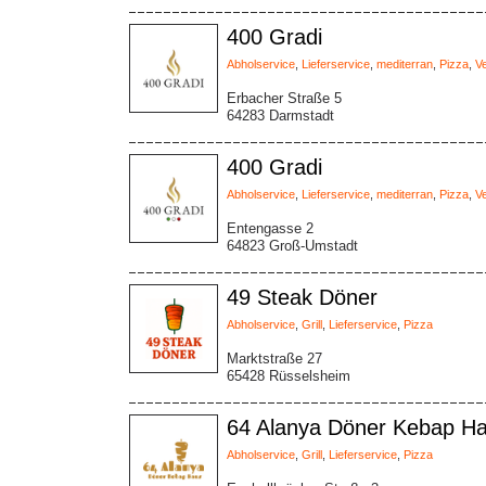
400 Gradi
Abholservice
,
Lieferservice
,
mediterran
,
Pizza
,
V
Erbacher Straße 5
64283 Darmstadt
400 Gradi
Abholservice
,
Lieferservice
,
mediterran
,
Pizza
,
V
Entengasse 2
64823 Groß-Umstadt
49 Steak Döner
Abholservice
,
Grill
,
Lieferservice
,
Pizza
Marktstraße 27
65428 Rüsselsheim
64 Alanya Döner Kebap H
Abholservice
,
Grill
,
Lieferservice
,
Pizza