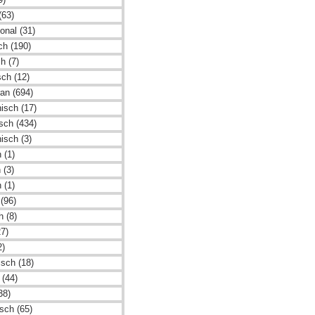
(63)
ional (31)
sch (190)
h (7)
sch (12)
an (694)
isch (17)
isch (434)
isch (3)
 (1)
 (3)
 (1)
(96)
h (8)
27)
2)
isch (18)
 (44)
38)
sch (65)