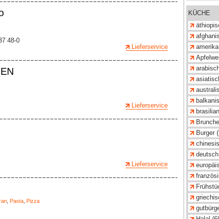
o
KÜCHE
äthiopis
afghanis
37 48-0
Lieferservice
amerika
Apfelwei
arabisch
HEN
asiatisc
australi
balkanis
Lieferservice
brasilia
Brunche
Burger (
chinesis
deutsch
Lieferservice
europäis
französi
Frühstü
griechis
ran
,
Pasta
,
Pizza
gutbürge
Halal (6