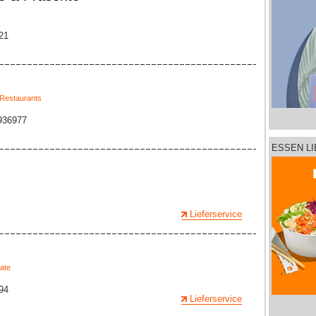
21
Restaurants
 936977
ESSEN L
Lieferservice
ate
94
Lieferservice