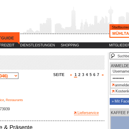
Stadtauswa
MÜHLTA
TGUIDE
-->
FREIZEIT
DIENSTLEISTUNGEN
SHOPPING
MITGLIEDE
ANMELDE
SEITE
«
1
2
3
4
5
6
7
»
Kostenlo
ice
,
Restaurants
Mit Fac
573939
Lieferservice
KAFFEE 
e & Präsente