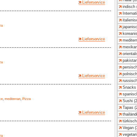
Lieferservice
indisch 
Internat
italieni
za
japanisc
koreani
Lieferservice
mediterr
mexikan
oriental
pakistan
za
persisch
polnisch
Lieferservice
russisch
Snacks 
spanisc
ce
,
mediterran
,
Pizza
Sushi (
Tapas (
Lieferservice
thailänd
türkisch
Vegan (
vegetari
za