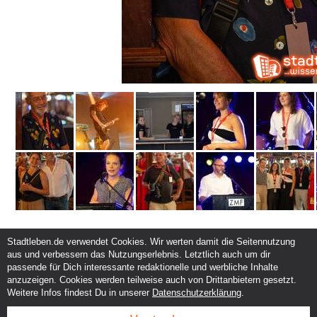
Stadtleben.de verwendet Cookies. Wir werten damit die Seitennutzung
aus und verbessern das Nutzungserlebnis. Letztlich auch um dir
Service und Support
Kunden und Partner
passende für Dich interessante redaktionelle und werbliche Inhalte
Kontakt
Events eintragen
anzuzeigen. Cookies werden teilweise auch von Drittanbietern gesetzt.
Hilfe
Werbung & Promotion
Weitere Infos findest Du in unserer
Datenschutzerklärung
.
Instagram
Eventplanung & Ausrichtung
Facebook
Dienstleistungen