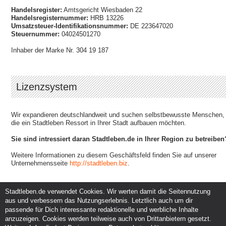
Handelsregister:
Amtsgericht Wiesbaden 22
Handelsregisternummer:
HRB 13226
Umsatzsteuer-Identifikationsnummer:
DE 223647020
Steuernummer:
04024501270
Inhaber der Marke Nr. 304 19 187
Lizenzsystem
Wir expandieren deutschlandweit und suchen selbstbewusste Menschen,
die ein Stadtleben Ressort in Ihrer Stadt aufbauen möchten.
Sie sind intressiert daran Stadtleben.de in Ihrer Region zu betreiben
Weitere Informationen zu diesem Geschäftsfeld finden Sie auf unserer
Unternehmensseite
http://stadtleben.biz
.
Stadtleben.de verwendet Cookies. Wir werten damit die Seitennutzung
aus und verbessern das Nutzungserlebnis. Letztlich auch um dir
Service und Support
Kunden und Partner
passende für Dich interessante redaktionelle und werbliche Inhalte
Kontakt
Events eintragen
anzuzeigen. Cookies werden teilweise auch von Drittanbietern gesetzt.
Hilfe
Werbung & Promotion