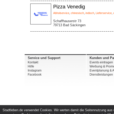
Pizza Venedig
Abholservice
,
chinesisch
,
indisch
,
Lieferservice
,
Schaffhauserstr 73
79713 Bad Säckingen
Service und Support
Kunden und Pa
Kontakt
Events eintragen
Hilfe
Werbung & Promo
Instagram
Eventplanung & A
Facebook
Dienstleistungen
Stadtleben.de verwendet Cookies. Wir werten damit die Seitennutzung aus u