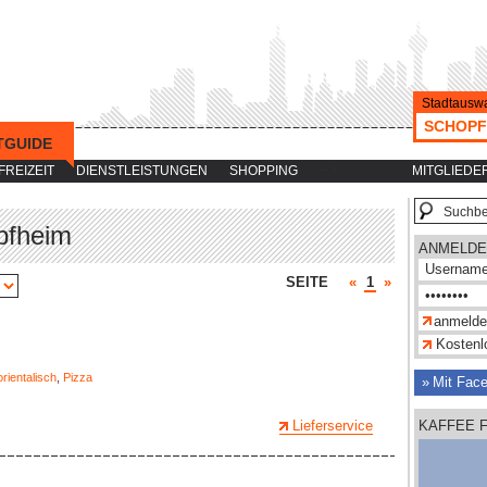
Stadtauswa
SCHOPF
TGUIDE
-->
FREIZEIT
DIENSTLEISTUNGEN
SHOPPING
MITGLIEDE
pfheim
ANMELDE
SEITE
«
1
»
Kostenlo
orientalisch
,
Pizza
Mit Fac
Lieferservice
KAFFEE 