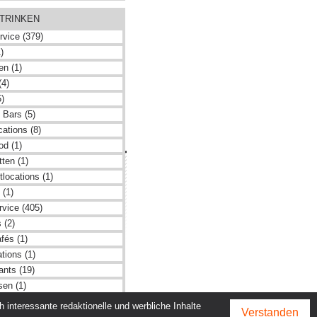
 TRINKEN
rvice (379)
)
en (1)
(4)
5)
 Bars (5)
ations (8)
od (1)
hmen
ten (1)
locations (1)
tz
 (1)
m
rvice (405)
 (2)
adtleben GmbH
fés (1)
tions (1)
ants (19)
sen (1)
s (1)
interessante redaktionelle und werbliche Inhalte
Verstanden
er (1)