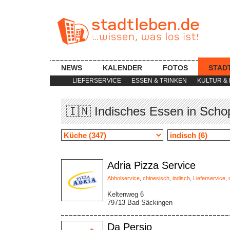
NEWS
KALENDER
FOTOS
STAD
LIEFERSERVICE
ESSEN & TRINKEN
KULTUR & 
🇮🇳 Indisches Essen in Scho
Adria Pizza Service
Abholservice
,
chinesisch
,
indisch
,
Lieferservice
,
Keltenweg 6
79713 Bad Säckingen
Da Persio