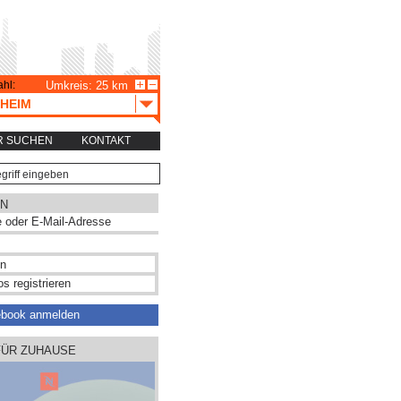
hl:
Umkreis: 25 km
HEIM
R SUCHEN
KONTAKT
N
s registrieren
ebook anmelden
FÜR ZUHAUSE