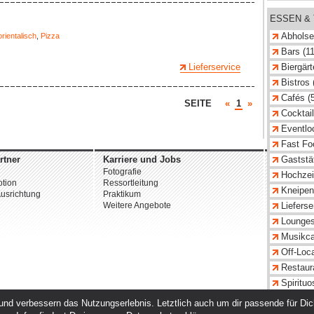
ESSEN &
Abholse
orientalisch
,
Pizza
Bars (11
Lieferservice
Biergärt
Bistros 
Cafés (
SEITE
«
1
»
Cocktail
Eventloc
Fast Fo
rtner
Karriere und Jobs
Unterne
Gaststät
Fotografie
Über uns
Hochzeit
tion
Ressortleitung
Datenschu
Kneipen
usrichtung
Praktikum
AGB
Weitere Angebote
Impressu
Lieferse
Lounges
© 2026 st
Musikca
Off-Loca
Restaur
Spirituo
Weinbar
nd verbessern das Nutzungserlebnis. Letztlich auch um dir passende für Dich 
Weingüt