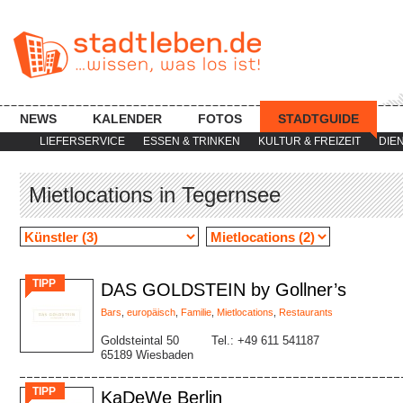
NEWS
KALENDER
FOTOS
STADTGUIDE
LIEFERSERVICE
ESSEN & TRINKEN
KULTUR & FREIZEIT
DIE
Mietlocations in Tegernsee
TIPP
DAS GOLDSTEIN by Gollner’s
Bars
,
europäisch
,
Familie
,
Mietlocations
,
Restaurants
Goldsteintal 50
Tel.: +49 611 541187
65189 Wiesbaden
TIPP
KaDeWe Berlin