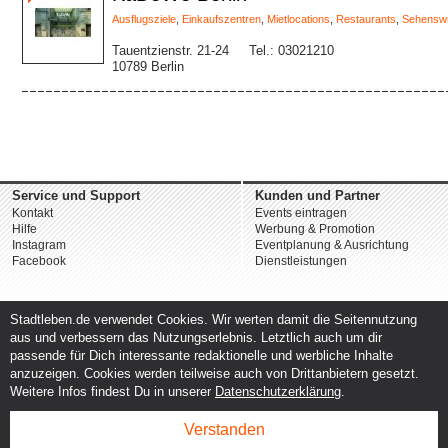
Ausflugsziele
,
Einkaufszentren
,
Mietlocations
,
Restaurants
,
Sehenswü
Tauentzienstr. 21-24
Tel.: 03021210
10789 Berlin
Service und Support
Kunden und Partner
Kontakt
Events eintragen
Hilfe
Werbung & Promotion
Instagram
Eventplanung & Ausrichtung
Facebook
Dienstleistungen
Stadtleben.de verwendet Cookies. Wir werten damit die Seitennutzung
aus und verbessern das Nutzungserlebnis. Letztlich auch um dir
passende für Dich interessante redaktionelle und werbliche Inhalte
anzuzeigen. Cookies werden teilweise auch von Drittanbietern gesetzt.
Weitere Infos findest Du in unserer
Datenschutzerklärung
.
Verstanden