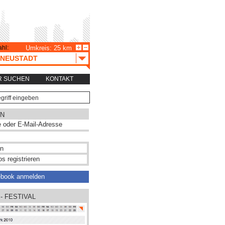
hl:
Umkreis: 25 km
E-NEUSTADT
R SUCHEN
KONTAKT
N
s registrieren
ebook anmelden
 - FESTIVAL