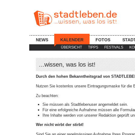
NEWS
KALENDER
FOTOS
STAD
ÜBERSICHT
TIPPS
FESTIVALS
KO
...wissen, was los ist!
Durch den hohen Bekanntheitsgrad von STADTLEBEN.
Nutzen Sie kostenlos unsere Eintragungsmaske für die B
Zu beachten:
Sie müssen als Stadtlebenuser angemeldet sein.
Für eine erfolgreiche Aufnahme müssen alle Formular
Ihre Inhalte werden von unserer Redaktion geprüft und
Wer nicht wirbt der stirbt!
Sind Sie an einer regelmässigen Aufnahme Ihres Program