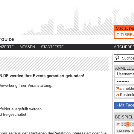
Stadtauswa
TITISE
TGUIDE
NZERTE
MESSEN
STADTFESTE
MITGLIEDE
ANMELDE
DE werden Ihre Events garantiert gefunden!
ewerbung Ihrer Veranstaltung.
Kostenlo
Mit Fac
felder ausgefüllt werden.
 freigeschaltet.
BEISPIEL
ms seitens der stadtleben.de-Redaktion interessiert oder Sie