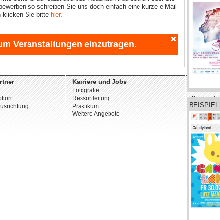
 bewerben so schreiben Sie uns doch einfach eine kurze e-Mail
 klicken Sie bitte
hier
.
um Veranstaltungen einzutragen.
rtner
Karriere und Jobs
Unterne
Fotografie
Über uns
tion
Ressortleitung
Datenschu
BEISPIEL
usrichtung
Praktikum
AGB
Weitere Angebote
Impressu
© 2026 st