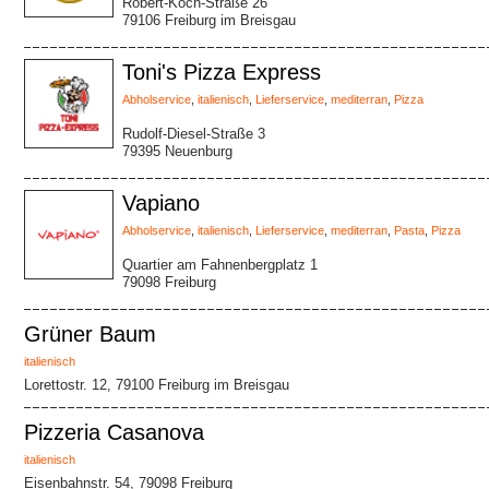
Robert-Koch-Straße 26
79106 Freiburg im Breisgau
Toni's Pizza Express
Abholservice
,
italienisch
,
Lieferservice
,
mediterran
,
Pizza
Rudolf-Diesel-Straße 3
79395 Neuenburg
Vapiano
Abholservice
,
italienisch
,
Lieferservice
,
mediterran
,
Pasta
,
Pizza
Quartier am Fahnenbergplatz 1
79098 Freiburg
Grüner Baum
italienisch
Lorettostr. 12, 79100 Freiburg im Breisgau
Pizzeria Casanova
italienisch
Eisenbahnstr. 54, 79098 Freiburg