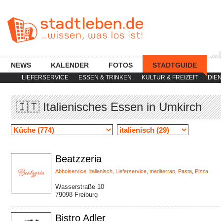
NEWS
KALENDER
FOTOS
STADTGUIDE
LIEFERSERVICE
ESSEN & TRINKEN
KULTUR & FREIZEIT
DIE
🇮🇹 Italienisches Essen in Umkirch
Beatzzeria
Abholservice
,
italienisch
,
Lieferservice
,
mediterran
,
Pasta
,
Pizza
Wasserstraße 10
79098 Freiburg
Bistro Adler