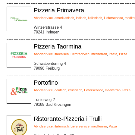
Pizzeria Primavera
Abholservice
,
amerikanisch
,
indisch
,
italienisch
,
Lieferservice
,
medite
Winzerstrasse 4
79241 Ihringen
Pizzeria Taormina
Abholservice
,
italienisch
,
Lieferservice
,
mediterran
,
Pasta
,
Pizza
Schwabentorring 4
79098 Freiburg
Portofino
Abholservice
,
deutsch
,
italienisch
,
Lieferservice
,
mediterran
,
Pizza
Tunierweg 2
79189 Bad Krozingen
Ristorante-Pizzeria i Trulli
Abholservice
,
italienisch
,
Lieferservice
,
mediterran
,
Pizza