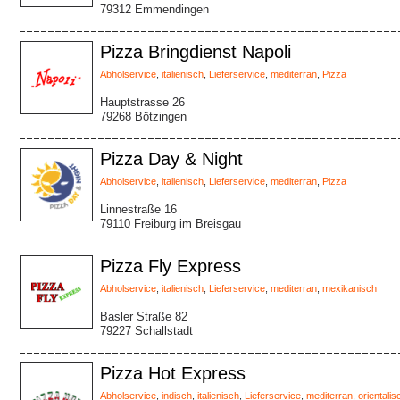
79312 Emmendingen
Pizza Bringdienst Napoli
Abholservice
,
italienisch
,
Lieferservice
,
mediterran
,
Pizza
Hauptstrasse 26
79268 Bötzingen
Pizza Day & Night
Abholservice
,
italienisch
,
Lieferservice
,
mediterran
,
Pizza
Linnestraße 16
79110 Freiburg im Breisgau
Pizza Fly Express
Abholservice
,
italienisch
,
Lieferservice
,
mediterran
,
mexikanisch
Basler Straße 82
79227 Schallstadt
Pizza Hot Express
Abholservice
,
indisch
,
italienisch
,
Lieferservice
,
mediterran
,
orientalis