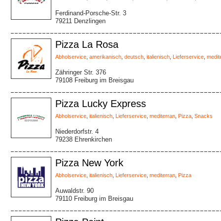
Ferdinand-Porsche-Str. 3
79211 Denzlingen
Pizza La Rosa
Abholservice
,
amerikanisch
,
deutsch
,
italienisch
,
Lieferservice
,
medit
Zähringer Str. 376
79108 Freiburg im Breisgau
Pizza Lucky Express
Abholservice
,
italienisch
,
Lieferservice
,
mediterran
,
Pizza
,
Snacks
Niederdorfstr. 4
79238 Ehrenkirchen
Pizza New York
Abholservice
,
italienisch
,
Lieferservice
,
mediterran
,
Pizza
Auwaldstr. 90
79110 Freiburg im Breisgau