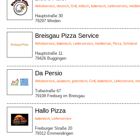
Abholservice
,
deutsch
,
Grill
,
indisch
,
italienisch
,
Lieferservice
,
medite
Hauptstraße 30
79297 Winden
Breisgau Pizza Service
Abholservice
,
italienisch
,
Lieferservice
,
mediterran
,
Pizza
,
Schnitzel
Hauptstraße 11
79426 Buggingen
Da Persio
Abholservice
,
asiatisch
,
griechisch
,
Grill
,
italienisch
,
Lieferservice
,
me
Tullastraße 67
79108 Freiburg im Breisgau
Hallo Pizza
italienisch
,
Lieferservice
Freiburger Straße 20
79312 Emmendingen