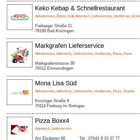
Keko Kebap & Schnellrestaurant
Abholservice
,
Döner
,
Grill
,
italienisch
,
Lieferservice
,
mediterran
,
türki
Freiburger Straße 11
79189 Bad Krozingen
Markgrafen Lieferservice
Abholservice
,
italienisch
,
Lieferservice
,
mediterran
,
Pasta
,
Pizza
Markgrafenstrasse 38
79312 Emmendingen
Mona Lisa Süd
Abholservice
,
italienisch
,
Lieferservice
,
mediterran
,
Pizza
,
Snacks
Krozinger Straße 9
79114 Freiburg im Breisgau
Pizza Boxx4
italienisch
,
Lieferservice
Am Elzdamm 66
Tel.: 07641 9 33 37 77