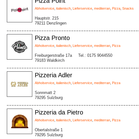
Pizza Point
Abholservice
,
italienisch
,
Lieferservice
,
mediterran
,
Pizza
,
Snacks
Hauptstr. 215
79211 Denzlingen
Pizza Pronto
Abholservice
,
italienisch
,
Lieferservice
,
mediterran
,
Pizza
Freiburgerstraße 17a
Tel.: 0175 9044550
79183 Waldkirch
Pizzeria Adler
Abholservice
,
italienisch
,
Lieferservice
,
mediterran
,
Pizza
Sonnmatt 2
79295 Sulzburg
Pizzeria da Pietro
Abholservice
,
italienisch
,
Lieferservice
,
mediterran
,
Pizza
Obertalstraße 1
79295 Sulzburg