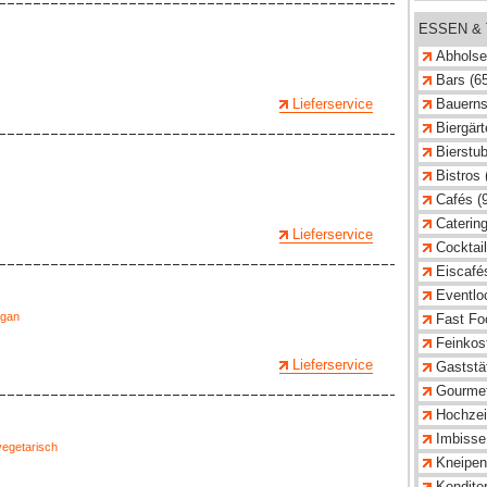
ESSEN &
Abholse
Bars (6
Lieferservice
Bauerns
Biergärt
Bierstub
Bistros 
Cafés (
Catering
Lieferservice
Cocktail
Eiscafés
Eventlo
gan
Fast Fo
Feinkost
Lieferservice
Gaststät
Gourmet
Hochzeit
Imbisse
vegetarisch
Kneipen
Konditor