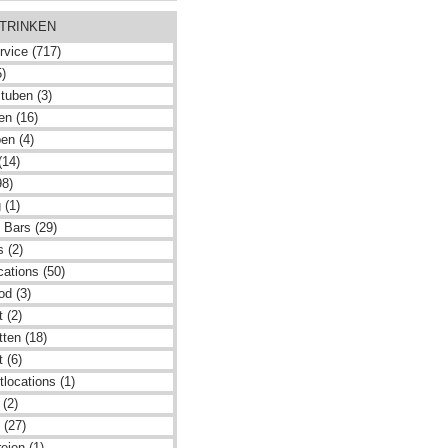
 TRINKEN
rvice (717)
5)
tuben (3)
en (16)
en (4)
(14)
98)
 (1)
 Bars (29)
 (2)
cations (50)
od (3)
 (2)
ten (18)
 (6)
locations (1)
 (2)
 (27)
eien (1)