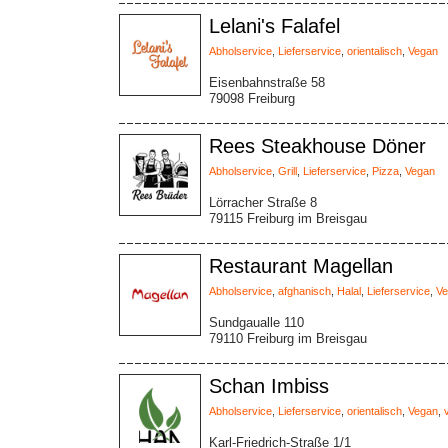
Lelani's Falafel
Abholservice
,
Lieferservice
,
orientalisch
,
Vegan
Eisenbahnstraße 58
79098 Freiburg
Rees Steakhouse Döner
Abholservice
,
Grill
,
Lieferservice
,
Pizza
,
Vegan
Lörracher Straße 8
79115 Freiburg im Breisgau
Restaurant Magellan
Abholservice
,
afghanisch
,
Halal
,
Lieferservice
,
Ve
Sundgaualle 110
79110 Freiburg im Breisgau
Schan Imbiss
Abholservice
,
Lieferservice
,
orientalisch
,
Vegan
,
Karl-Friedrich-Straße 1/1