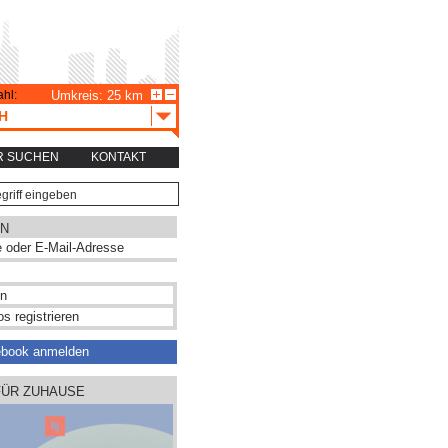
hl:
Umkreis: 25 km
H
R SUCHEN
KONTAKT
N
s registrieren
ebook anmelden
FÜR ZUHAUSE