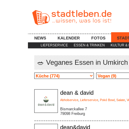
NEWS
KALENDER
FOTOS
STAD
LIEFERSERVICE
ESSEN & TRINKEN
KULTUR & 
🥗 Veganes Essen in Umkirch
dean & david
Abholservice
,
Lieferservice
,
Poké Bowl
,
Salate
,
V
Bismarckallee 7
79098 Freiburg
dean&david