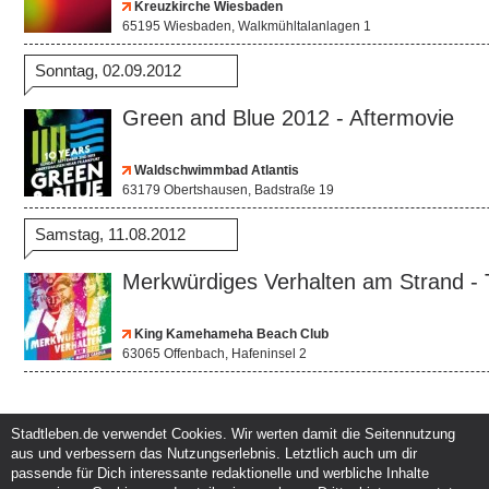
Kreuzkirche Wiesbaden
65195 Wiesbaden, Walkmühltalanlagen 1
Sonntag, 02.09.2012
Green and Blue 2012 - Aftermovie
Waldschwimmbad Atlantis
63179 Obertshausen, Badstraße 19
Samstag, 11.08.2012
Merkwürdiges Verhalten am Strand - T
King Kamehameha Beach Club
63065 Offenbach, Hafeninsel 2
Stadtleben.de verwendet Cookies. Wir werten damit die Seitennutzung
aus und verbessern das Nutzungserlebnis. Letztlich auch um dir
Service und Support
Kunden und Partner
passende für Dich interessante redaktionelle und werbliche Inhalte
Kontakt
Events eintragen