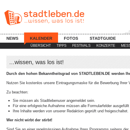
NEWS
KALENDER
FOTOS
STADTGUIDE
ÜBERSICHT
TIPPS
FESTIVALS
KONZERTE
MES
...wissen, was los ist!
Durch den hohen Bekanntheitsgrad von STADTLEBEN.DE werden Ihre
Nutzen Sie kostenlos unsere Eintragungsmaske für die Bewerbung Ihrer V
Zu beachten:
Sie müssen als Stadtlebenuser angemeldet sein.
Für eine erfolgreiche Aufnahme müssen alle Formularfelder ausgefüllt
Ihre Inhalte werden von unserer Redaktion geprüft und freigeschaltet.
Wer nicht wirbt der stirbt!
Sind Sie an einer regelmässigen Aufnahme Ihres Programms seitens der s