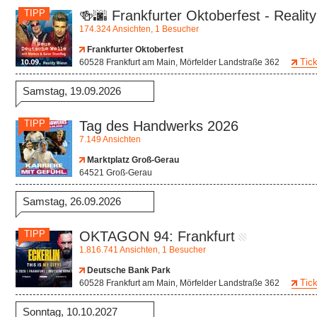
TIPP
🍻🌆 Frankfurter Oktoberfest - Reality
174.324 Ansichten, 1 Besucher
Frankfurter Oktoberfest
Tick
60528 Frankfurt am Main, Mörfelder Landstraße 362
Samstag, 19.09.2026
TIPP
Tag des Handwerks 2026
7.149 Ansichten
Marktplatz Groß-Gerau
64521 Groß-Gerau
Samstag, 26.09.2026
TIPP
OKTAGON 94: Frankfurt
1.816.741 Ansichten, 1 Besucher
Deutsche Bank Park
Tick
60528 Frankfurt am Main, Mörfelder Landstraße 362
Sonntag, 10.10.2027