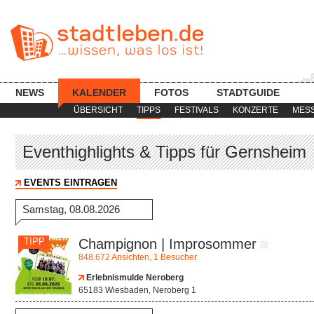
NEWS
KALENDER
FOTOS
STADTGUIDE
ÜBERSICHT
TIPPS
FESTIVALS
KONZERTE
MES
Eventhighlights & Tipps für Gernsheim
EVENTS EINTRAGEN
Samstag, 08.08.2026
TIPP
Champignon | Improsommer
848.672 Ansichten, 1 Besucher
Erlebnismulde Neroberg
65183 Wiesbaden, Neroberg 1