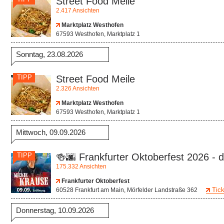
Street Food Meile
2.417 Ansichten
Marktplatz Westhofen
67593 Westhofen, Marktplatz 1
Sonntag, 23.08.2026
TIPP
Street Food Meile
2.326 Ansichten
Marktplatz Westhofen
67593 Westhofen, Marktplatz 1
Mittwoch, 09.09.2026
TIPP
🍻🌆 Frankfurter Oktoberfest 2026 - d
175.332 Ansichten
Frankfurter Oktoberfest
Tick
60528 Frankfurt am Main, Mörfelder Landstraße 362
Donnerstag, 10.09.2026