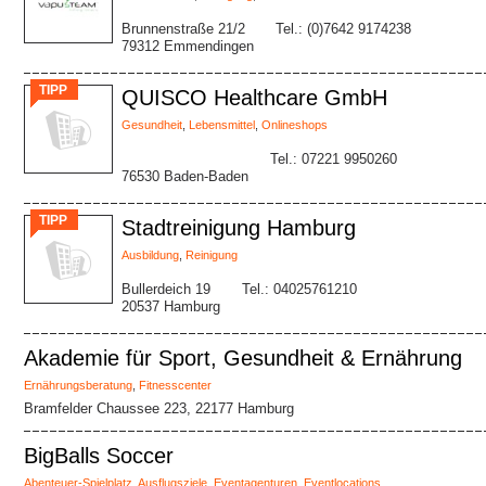
Brunnenstraße 21/2
Tel.: (0)7642 9174238
79312 Emmendingen
TIPP
QUISCO Healthcare GmbH
Gesundheit
,
Lebensmittel
,
Onlineshops
Tel.: 07221 9950260
76530 Baden-Baden
TIPP
Stadtreinigung Hamburg
Ausbildung
,
Reinigung
Bullerdeich 19
Tel.: 04025761210
20537 Hamburg
Akademie für Sport, Gesundheit & Ernährung
Ernährungsberatung
,
Fitnesscenter
Bramfelder Chaussee 223, 22177 Hamburg
BigBalls Soccer
Abenteuer-Spielplatz
,
Ausflugsziele
,
Eventagenturen
,
Eventlocations