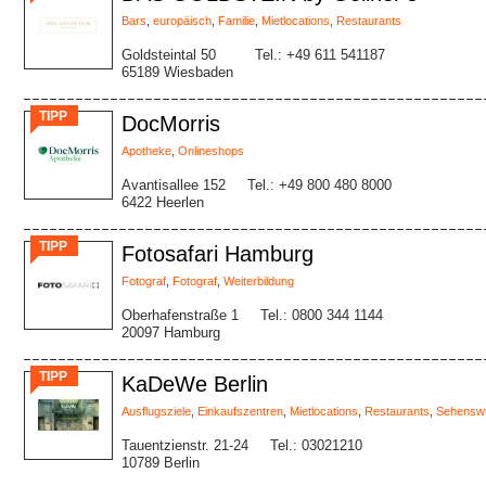
Bars
,
europäisch
,
Familie
,
Mietlocations
,
Restaurants
Goldsteintal 50
Tel.: +49 611 541187
65189 Wiesbaden
TIPP
DocMorris
Apotheke
,
Onlineshops
Avantisallee 152
Tel.: +49 800 480 8000
6422 Heerlen
TIPP
Fotosafari Hamburg
Fotograf
,
Fotograf
,
Weiterbildung
Oberhafenstraße 1
Tel.: 0800 344 1144
20097 Hamburg
TIPP
KaDeWe Berlin
Ausflugsziele
,
Einkaufszentren
,
Mietlocations
,
Restaurants
,
Sehenswü
Tauentzienstr. 21-24
Tel.: 03021210
10789 Berlin