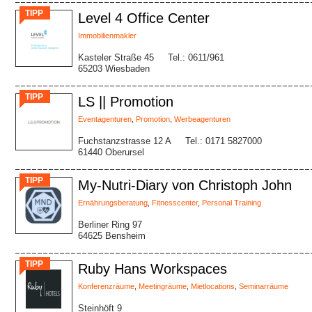
TIPP
Level 4 Office Center
Immobilienmakler
Kasteler Straße 45
Tel.: 0611/961
65203 Wiesbaden
TIPP
LS || Promotion
Eventagenturen
,
Promotion
,
Werbeagenturen
Fuchstanzstrasse 12 A
Tel.: 0171 5827000
61440 Oberursel
TIPP
My-Nutri-Diary von Christoph John
Ernährungsberatung
,
Fitnesscenter
,
Personal Training
Berliner Ring 97
64625 Bensheim
TIPP
Ruby Hans Workspaces
Konferenzräume
,
Meetingräume
,
Mietlocations
,
Seminarräume
Steinhöft 9