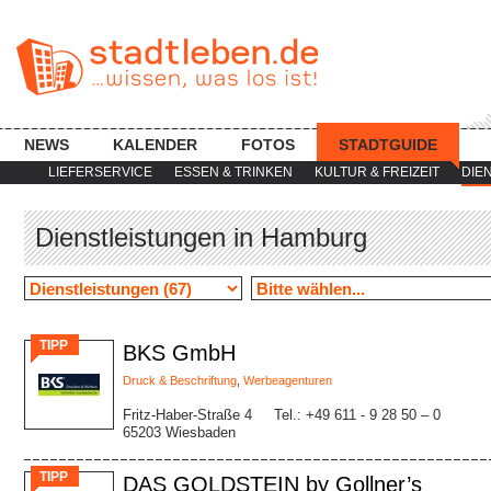
NEWS
KALENDER
FOTOS
STADTGUIDE
LIEFERSERVICE
ESSEN & TRINKEN
KULTUR & FREIZEIT
DIE
Dienstleistungen in Hamburg
TIPP
BKS GmbH
Druck & Beschriftung
,
Werbeagenturen
Fritz-Haber-Straße 4
Tel.: +49 611 - 9 28 50 – 0
65203 Wiesbaden
TIPP
DAS GOLDSTEIN by Gollner’s