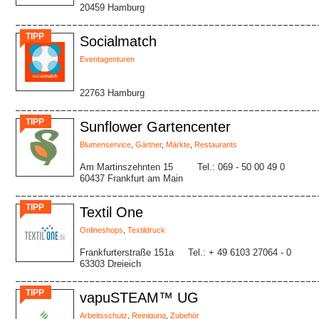
20459 Hamburg
TIPP
Socialmatch
Eventagenturen
22763 Hamburg
TIPP
Sunflower Gartencenter
Blumenservice
,
Gärtner
,
Märkte
,
Restaurants
Am Martinszehnten 15
Tel.: 069 - 50 00 49 0
60437 Frankfurt am Main
TIPP
Textil One
Onlineshops
,
Textildruck
Frankfurterstraße 151a
Tel.: + 49 6103 27064 - 0
63303 Dreieich
TIPP
vapuSTEAM™ UG
Arbeitsschutz
,
Reinigung
,
Zubehör