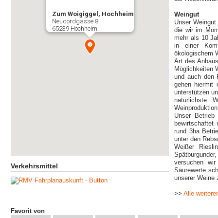
Zum Woigiggel, Hochheim
Weingut
Neudordgasse 8
Unser Weingut 
65239 Hochheim
die wir im Mom
mehr als 10 Ja
in einer Kom
ökologischem 
Art des Anbaus
Möglichkeiten W
und auch den R
gehen hiermit
unterstützen un
natürlichste
Weinproduktion
Unser Betrieb 
bewirtschaftet
rund 3ha Betrie
unter den Rebs
Weißer Riesli
Spätburgunder
versuchen wir
Verkehrsmittel
Säurewerte sc
unserer Weine 
>>
Alle weitere
Favorit von