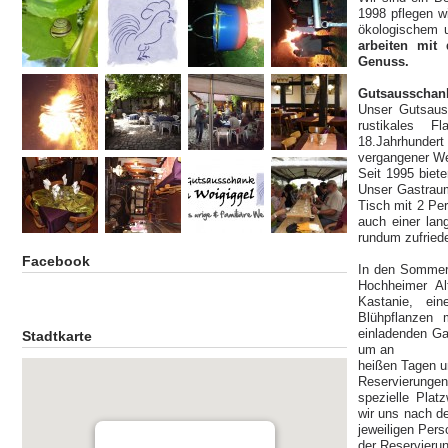
1998 pflegen w
ökologischem 
arbeiten mit
Genuss.
Gutsausschan
Unser Gutsaus
rustikales F
18.Jahrhundert 
vergangener We
Seit 1995 biet
Unser Gastraum
Tisch mit 2 Pe
auch einer lan
rundum zufriede
Facebook
In den Sommerm
Hochheimer Al
Kastanie, ei
Blühpflanzen 
einladenden Ga
Stadtkarte
um an
heißen Tagen u
Reservierung
spezielle Plat
wir uns nach d
jeweiligen Per
der Reservieru