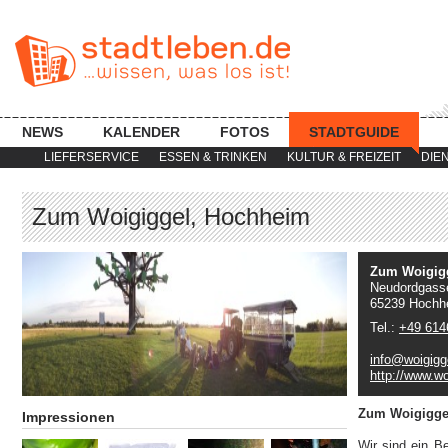
NEWS
KALENDER
FOTOS
STADTGUIDE
LIEFERSERVICE
ESSEN & TRINKEN
KULTUR & FREIZEIT
DIE
Zum Woigiggel, Hochheim
Zum Woigig
Neudordgass
65239 Hochh
Tel.:
+49 614
info@woigigg
http://www.wo
Zum Woigigge
Impressionen
Wir sind ein Be