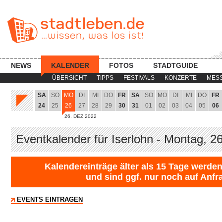
NEWS
KALENDER
FOTOS
STADTGUIDE
ÜBERSICHT
TIPPS
FESTIVALS
KONZERTE
MES
SA
SO
MO
DI
MI
DO
FR
SA
SO
MO
DI
MI
DO
FR
24
25
26
27
28
29
30
31
01
02
03
04
05
06
26. DEZ 2022
Eventkalender für Iserlohn - Montag, 2
Kalendereinträge älter als 15 Tage werden
und sind ggf. nur noch auf Anfr
EVENTS EINTRAGEN