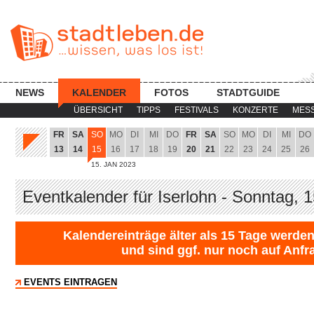
NEWS
KALENDER
FOTOS
STADTGUIDE
ÜBERSICHT
TIPPS
FESTIVALS
KONZERTE
MES
FR
SA
SO
MO
DI
MI
DO
FR
SA
SO
MO
DI
MI
DO
13
14
15
16
17
18
19
20
21
22
23
24
25
26
15. JAN 2023
Eventkalender für Iserlohn - Sonntag, 
Kalendereinträge älter als 15 Tage werden
und sind ggf. nur noch auf Anfr
EVENTS EINTRAGEN