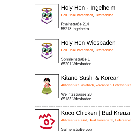
Holy Hen - Ingelheim
Grill
,
Halal
,
koreanisch
,
Lieferservice
Rheinstraße 214
55218 Ingelheim
Holy Hen Wiesbaden
Grill
,
Halal
,
koreanisch
,
Lieferservice
Söhnleinstraße 1
65201 Wiesbaden
Kitano Sushi & Korean
Abholservice
,
asiatisch
,
koreanisch
,
Lieferservic
Wellritzstrasse 28
65183 Wiesbaden
Koco Chicken | Bad Kreuz
Abholservice
,
Grill
,
Halal
,
koreanisch
,
Lieferservi
Salinenstraße 55b