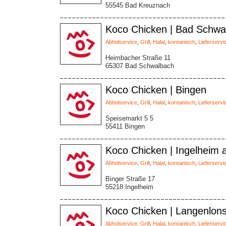
55545 Bad Kreuznach
Koco Chicken | Bad Schwa
Abholservice
,
Grill
,
Halal
,
koreanisch
,
Lieferservi
Heimbacher Straße 11
65307 Bad Schwalbach
Koco Chicken | Bingen
Abholservice
,
Grill
,
Halal
,
koreanisch
,
Lieferservi
Speisemarkt 5 5
55411 Bingen
Koco Chicken | Ingelheim
Abholservice
,
Grill
,
Halal
,
koreanisch
,
Lieferservi
Binger Straße 17
55218 Ingelheim
Koco Chicken | Langenlon
Abholservice
,
Grill
,
Halal
,
koreanisch
,
Lieferservi