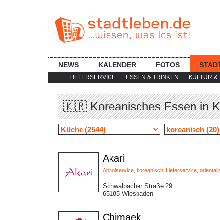
NEWS
KALENDER
FOTOS
STAD
LIEFERSERVICE
ESSEN & TRINKEN
KULTUR & 
🇰🇷 Koreanisches Essen in K
Akari
Abholservice
,
koreanisch
,
Lieferservice
,
oriental
Schwalbacher Straße 29
65185 Wiesbaden
Chimaek