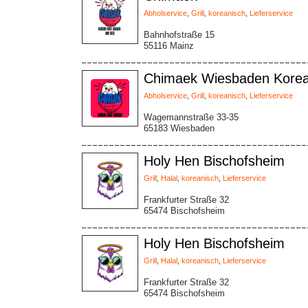
Abholservice
,
Grill
,
koreanisch
,
Lieferservice
Bahnhofstraße 15
55116 Mainz
Chimaek Wiesbaden Korea
Abholservice
,
Grill
,
koreanisch
,
Lieferservice
Wagemannstraße 33-35
65183 Wiesbaden
Holy Hen Bischofsheim
Grill
,
Halal
,
koreanisch
,
Lieferservice
Frankfurter Straße 32
65474 Bischofsheim
Holy Hen Bischofsheim
Grill
,
Halal
,
koreanisch
,
Lieferservice
Frankfurter Straße 32
65474 Bischofsheim