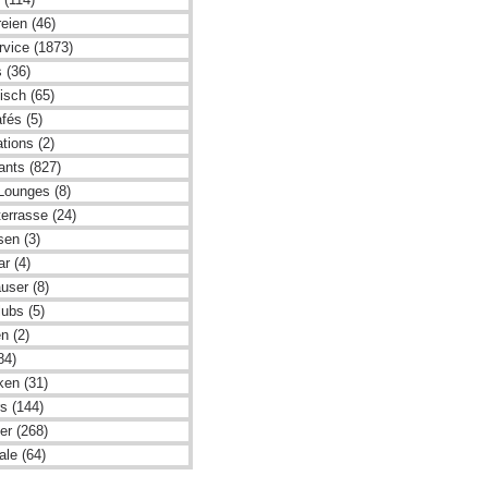
eien (46)
rvice (1873)
 (36)
isch (65)
fés (5)
tions (2)
ants (827)
Lounges (8)
errasse (24)
sen (3)
r (4)
user (8)
ubs (5)
en (2)
84)
ken (31)
s (144)
er (268)
ale (64)