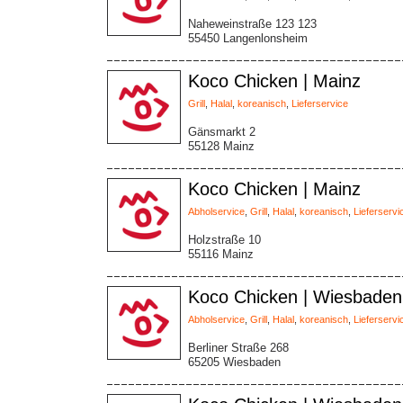
Naheweinstraße 123 123
55450 Langenlonsheim
Koco Chicken | Mainz
Grill
,
Halal
,
koreanisch
,
Lieferservice
Gänsmarkt 2
55128 Mainz
Koco Chicken | Mainz
Abholservice
,
Grill
,
Halal
,
koreanisch
,
Lieferservi
Holzstraße 10
55116 Mainz
Koco Chicken | Wiesbaden
Abholservice
,
Grill
,
Halal
,
koreanisch
,
Lieferservi
Berliner Straße 268
65205 Wiesbaden