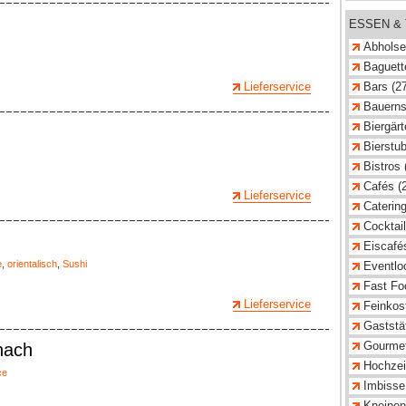
ESSEN &
Abholse
Baguette
Lieferservice
Bars (2
Bauerns
Biergärt
Bierstub
Bistros 
Cafés (
Lieferservice
Catering
Cocktail
Eiscafé
e
,
orientalisch
,
Sushi
Eventlo
Fast Fo
Lieferservice
Feinkost
Gaststät
Gourmet
nach
Hochzei
ce
Imbisse
Kneipen