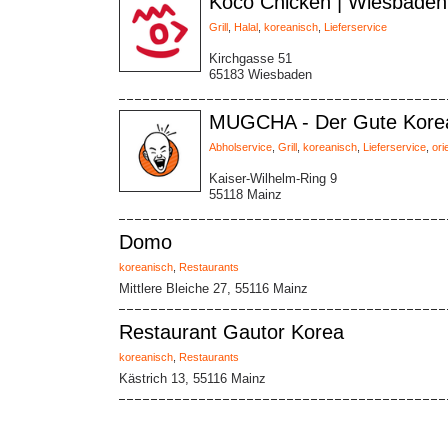
Koco Chicken | Wiesbaden
Grill
,
Halal
,
koreanisch
,
Lieferservice
Kirchgasse 51
65183 Wiesbaden
MUGCHA - Der Gute Kore
Abholservice
,
Grill
,
koreanisch
,
Lieferservice
,
ori
Kaiser-Wilhelm-Ring 9
55118 Mainz
Domo
koreanisch
,
Restaurants
Mittlere Bleiche 27, 55116 Mainz
Restaurant Gautor Korea
koreanisch
,
Restaurants
Kästrich 13, 55116 Mainz