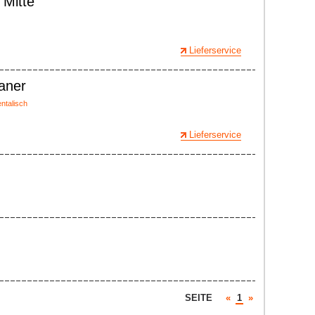
 Mitte
Lieferservice
aner
entalisch
Lieferservice
SEITE
«
1
»