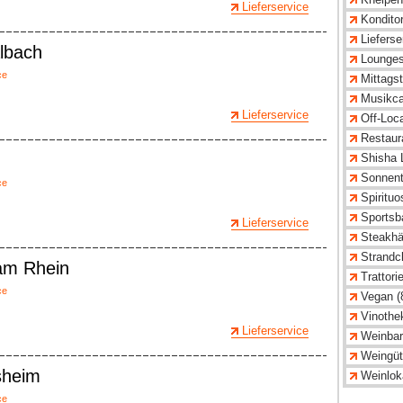
Lieferservice
Konditor
Lieferse
lbach
Lounges
ce
Mittagst
Musikca
Lieferservice
Off-Loca
Restaur
Shisha 
Sonnent
ce
Spirituo
Sportsba
Lieferservice
Steakhä
Strandcl
 am Rhein
Trattori
ce
Vegan (
Vinothe
Lieferservice
Weinbar
Weingüt
sheim
Weinlok
ce