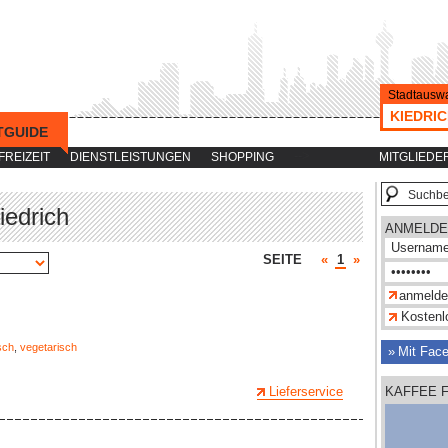
Stadtauswa
KIEDRI
TGUIDE
-->
FREIZEIT
DIENSTLEISTUNGEN
SHOPPING
MITGLIEDE
iedrich
ANMELDE
SEITE
«
1
»
Kostenlo
isch
,
vegetarisch
Mit Fac
Lieferservice
KAFFEE 