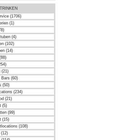
 TRINKEN
rvice (1706)
rien (1)
78)
tuben (4)
en (102)
en (14)
(88)
254)
 (21)
 Bars (60)
s (50)
cations (234)
od (21)
 (5)
ten (99)
 (15)
tlocations (108)
 (12)
 (114)