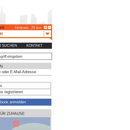
hl:
Umkreis: 25 km
CH
R SUCHEN
KONTAKT
N
s registrieren
ebook anmelden
FÜR ZUHAUSE