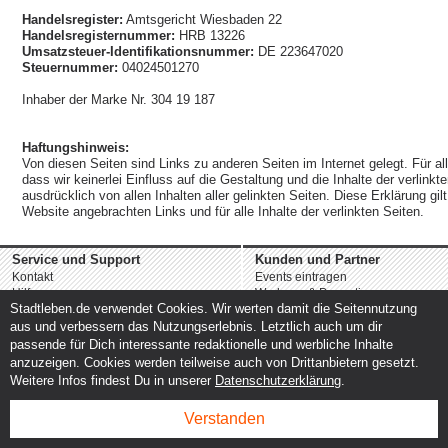
Handelsregister:
Amtsgericht Wiesbaden 22
Handelsregisternummer:
HRB 13226
Umsatzsteuer-Identifikationsnummer:
DE 223647020
Steuernummer:
04024501270
Inhaber der Marke Nr. 304 19 187
Haftungshinweis:
Von diesen Seiten sind Links zu anderen Seiten im Internet gelegt. Für all
dass wir keinerlei Einfluss auf die Gestaltung und die Inhalte der verlinkt
ausdrücklich von allen Inhalten aller gelinkten Seiten. Diese Erklärung gilt
Website angebrachten Links und für alle Inhalte der verlinkten Seiten.
Service und Support
Kunden und Partner
Kontakt
Events eintragen
Hilfe
Werbung & Promotion
Stadtleben.de verwendet Cookies. Wir werten damit die Seitennutzung
Instagram
Eventplanung & Ausrichtung
Facebook
Dienstleistungen
aus und verbessern das Nutzungserlebnis. Letztlich auch um dir
passende für Dich interessante redaktionelle und werbliche Inhalte
anzuzeigen. Cookies werden teilweise auch von Drittanbietern gesetzt.
Weitere Infos findest Du in unserer
Datenschutzerklärung
.
Verstanden