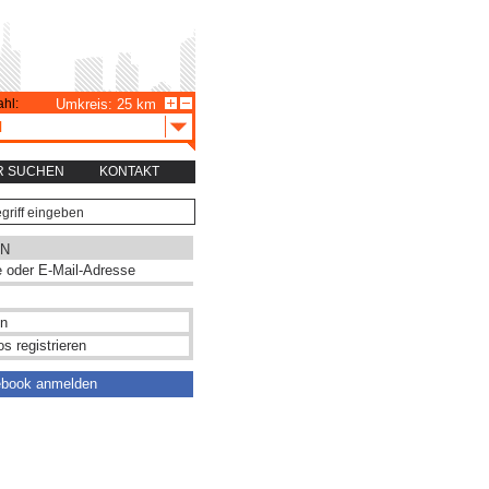
hl:
Umkreis: 25 km
H
R SUCHEN
KONTAKT
N
s registrieren
ebook anmelden