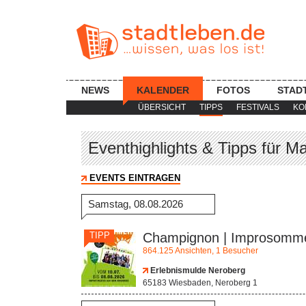
NEWS
KALENDER
FOTOS
STAD
ÜBERSICHT
TIPPS
FESTIVALS
KO
Eventhighlights & Tipps für M
EVENTS EINTRAGEN
Samstag, 08.08.2026
TIPP
Champignon | Improsomm
864.125 Ansichten, 1 Besucher
Erlebnismulde Neroberg
65183 Wiesbaden, Neroberg 1