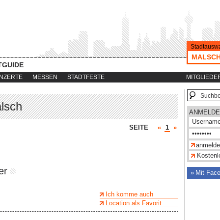
Stadtauswa
MALSC
TGUIDE
NZERTE
MESSEN
STADTFESTE
MITGLIEDE
alsch
ANMELDE
SEITE
«
1
»
Kostenlo
er
Mit Fac
Ich komme auch
Location als Favorit