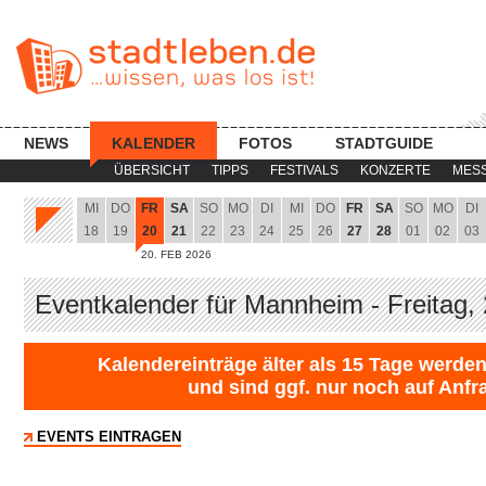
NEWS
KALENDER
FOTOS
STADTGUIDE
ÜBERSICHT
TIPPS
FESTIVALS
KONZERTE
MES
MI
DO
FR
SA
SO
MO
DI
MI
DO
FR
SA
SO
MO
DI
18
19
20
21
22
23
24
25
26
27
28
01
02
03
20. FEB 2026
Eventkalender für Mannheim - Freitag,
Kalendereinträge älter als 15 Tage werden
und sind ggf. nur noch auf Anfr
EVENTS EINTRAGEN