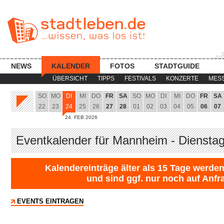
NEWS
KALENDER
FOTOS
STADTGUIDE
ÜBERSICHT
TIPPS
FESTIVALS
KONZERTE
MES
SO
MO
DI
MI
DO
FR
SA
SO
MO
DI
MI
DO
FR
SA
22
23
24
25
26
27
28
01
02
03
04
05
06
07
24. FEB 2026
Eventkalender für Mannheim - Dienstag
Kalendereinträge älter als 15 Tage werden
und sind ggf. nur noch auf Anfr
EVENTS EINTRAGEN