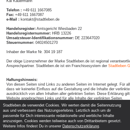
Kai Kauermann
Telefon :
+49 611 1667085
Fax:
+49 611 1667087
e-Mail :
kontakt@stadtleben.de
Handelsregister:
Amtsgericht Wiesbaden 22
Handelsregisternummer:
HRB 13226
Umsatzsteuer-Identifikationsnummer:
DE 223647020
Steuernummer:
04024501270
Inhaber der Marke Nr. 304 19 187
Der obige Lizenznehmer der Marke Stadtleben.de ist regional verantwortlic
Ansprechpartner. Stadtleben.de ist ein Franchisesystem der
Stadtleben
Haftungshinweis:
Von diesen Seiten sind Links zu anderen Seiten im Internet gelegt. Für all
dass wir keinerlei Einfluss auf die Gestaltung und die Inhalte der verlinkt
ausdrücklich von allen Inhalten aller gelinkten Seiten. Diese Erklärung gilt
Website angebrachten Links und für alle Inhalte der verlinkten Seiten.
Stadtleben.de verwendet Cookies. Wir werten damit die Seitennutzung
aus und verbessern das Nutzungserlebnis. Letztlich auch um dir
Service und Support
Kunden und Partner
passende für Dich interessante redaktionelle und werbliche Inhalte
Kontakt
Events eintragen
anzuzeigen. Cookies werden teilweise auch von Drittanbietern gesetzt.
Hilfe
Werbung & Promotion
Weitere Infos findest Du in unserer
Datenschutzerklärung
.
Instagram
Eventplanung & Ausrichtung