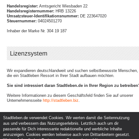
Handelsregister:
Amtsgericht Wiesbaden 22
Handelsregisternummer:
HRB 13226
Umsatzsteuer-Identifikationsnummer:
DE 223647020
Steuernummer:
04024501270
Inhaber der Marke Nr. 304 19 187
Lizenzsystem
Wir expandieren deutschlandweit und suchen selbstbewusste Menschen,
die ein Stadtleben Ressort in Ihrer Stadt aufbauen möchten.
Sie sind intressiert daran Stadtleben.de in Ihrer Region zu betreiben
Weitere Informationen zu diesem Geschäftsfeld finden Sie auf unserer
Unternehmensseite
http://stadtleben.biz
.
Stadtleben.de verwendet Cookies. Wir werten damit die Seitennutzung
aus und verbessern das Nutzungserlebnis. Letztlich auch um dir
Service und Support
Kunden und Partner
passende für Dich interessante redaktionelle und werbliche Inhalte
Kontakt
Events eintragen
anzuzeigen. Cookies werden teilweise auch von Drittanbietern gesetzt.
Hilfe
Werbung & Promotion