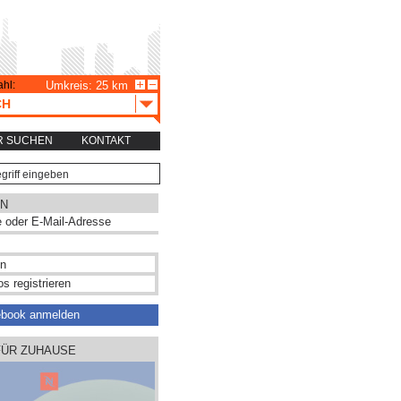
hl:
Umkreis: 25 km
CH
R SUCHEN
KONTAKT
N
s registrieren
ebook anmelden
FÜR ZUHAUSE