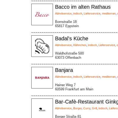
Bacco im alten Rathaus
Abholservice
,
indisch
,
Lieferservice
,
mediterran
,
Bornstraße 18
65817 Eppstein
Badal's Küche
Abholservice
,
Hähnchen
,
indisch
,
Lieferservice
,
o
Waldhofstraße 500
63073 Offenbach
Banjara
Abholservice
,
indisch
,
Lieferservice
,
mediterran
,
Hainer Weg 7
60599 Frankfurt am Main
Bar-Cafè-Restaurant Gink
Abholservice
,
Burger
,
Curry
,
Grill
,
indisch
,
Liefers
Berger Straße 81