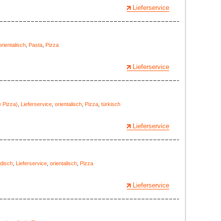
Lieferservice
orientalisch
,
Pasta
,
Pizza
Lieferservice
 Pizza)
,
Lieferservice
,
orientalisch
,
Pizza
,
türkisch
Lieferservice
ndisch
,
Lieferservice
,
orientalisch
,
Pizza
Lieferservice