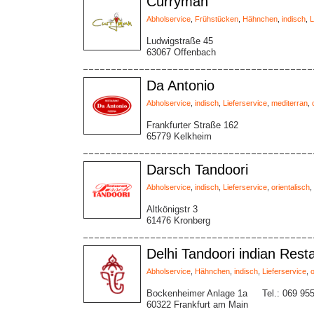
Curryman
Abholservice
,
Frühstücken
,
Hähnchen
,
indisch
,
L
Ludwigstraße 45
63067 Offenbach
Da Antonio
Abholservice
,
indisch
,
Lieferservice
,
mediterran
,
Frankfurter Straße 162
65779 Kelkheim
Darsch Tandoori
Abholservice
,
indisch
,
Lieferservice
,
orientalisch
,
Altkönigstr 3
61476 Kronberg
Delhi Tandoori indian Rest
Abholservice
,
Hähnchen
,
indisch
,
Lieferservice
,
o
Bockenheimer Anlage 1a
Tel.: 069 95
60322 Frankfurt am Main