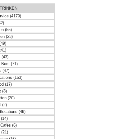
 TRINKEN
rvice (4179)
32)
en (55)
en (23)
(49)
241)
 (43)
 Bars (71)
s (47)
cations (153)
od (17)
 (8)
ten (20)
 (2)
locations (49)
 (14)
 Cafés (6)
 (21)
eien (15)