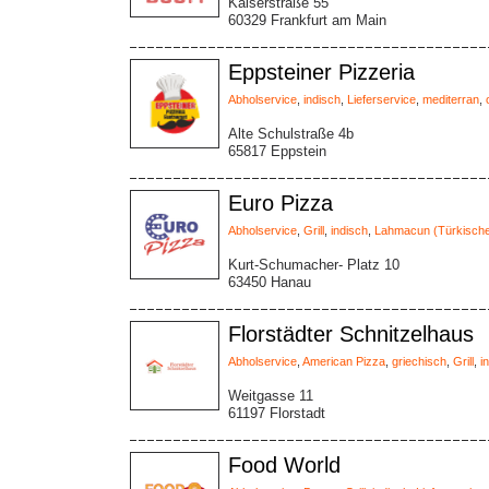
Kaiserstraße 55
60329 Frankfurt am Main
Eppsteiner Pizzeria
Abholservice
,
indisch
,
Lieferservice
,
mediterran
,
Alte Schulstraße 4b
65817 Eppstein
Euro Pizza
Abholservice
,
Grill
,
indisch
,
Lahmacun (Türkische
Kurt-Schumacher- Platz 10
63450 Hanau
Florstädter Schnitzelhaus
Abholservice
,
American Pizza
,
griechisch
,
Grill
,
i
Weitgasse 11
61197 Florstadt
Food World