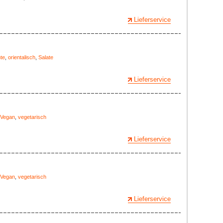
Lieferservice
te
,
orientalisch
,
Salate
Lieferservice
Vegan
,
vegetarisch
Lieferservice
Vegan
,
vegetarisch
Lieferservice