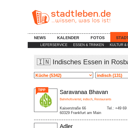
NEWS
KALENDER
FOTOS
STAD
LIEFERSERVICE
ESSEN & TRINKEN
KULTUR & 
🇮🇳 Indisches Essen in Rosb
TIPP
Saravanaa Bhavan
Bahnhofsviertel
,
indisch
,
Restaurants
Kaiserstraße 66
Tel.: +49 69
60329 Frankfurt am Main
Adler