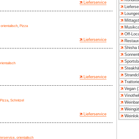
Lieferservice
Lieferse
Lounges
Mittagst
,
orientalisch
,
Pizza
Musikca
Off-Loca
Lieferservice
Restaur
Shisha 
Sonnent
Sportsba
rientalisch
Steakhä
Strandcl
Lieferservice
Trattori
Vegan (
Vinothe
Pizza
,
Schnitzel
Weinbar
Weingüt
Lieferservice
Weinloka
ferservice
,
orientalisch