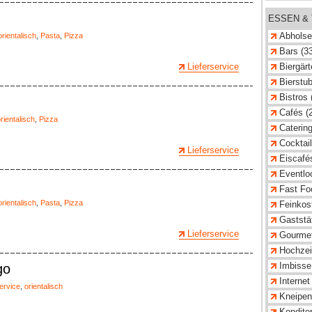
ESSEN &
Abholse
orientalisch
,
Pasta
,
Pizza
Bars (3
Lieferservice
Biergärt
Bierstub
Bistros 
Cafés (
rientalisch
,
Pizza
Catering
Cocktail
Lieferservice
Eiscafé
Eventlo
Fast Fo
orientalisch
,
Pasta
,
Pizza
Feinkost
Gaststät
Lieferservice
Gourmet
Hochzeit
Imbisse
go
Internet
ervice
,
orientalisch
Kneipen
Konditor