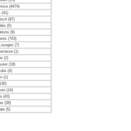
rvice (4474)
 (41)
isch (97)
fés (5)
tions (9)
ants (703)
Lounges (7)
errasse (1)
r (2)
user (18)
ubs (4)
en (1)
130)
ken (14)
s (43)
er (38)
le (5)