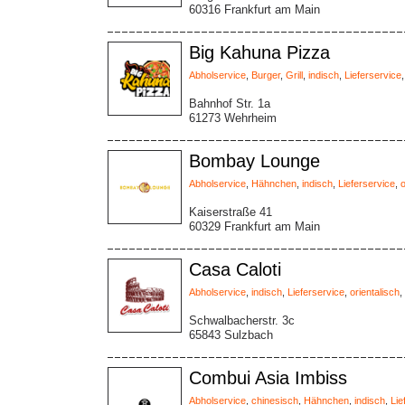
60316 Frankfurt am Main
Big Kahuna Pizza
Abholservice
,
Burger
,
Grill
,
indisch
,
Lieferservice
Bahnhof Str. 1a
61273 Wehrheim
Bombay Lounge
Abholservice
,
Hähnchen
,
indisch
,
Lieferservice
,
o
Kaiserstraße 41
60329 Frankfurt am Main
Casa Caloti
Abholservice
,
indisch
,
Lieferservice
,
orientalisch
,
Schwalbacherstr. 3c
65843 Sulzbach
Combui Asia Imbiss
Abholservice
,
chinesisch
,
Hähnchen
,
indisch
,
Lie