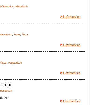
ieferservice
,
orientalisch
Lieferservice
orientalisch
,
Pasta
,
Pizza
Lieferservice
Vegan
,
vegetarisch
Lieferservice
aurant
rientalisch
507390
Lieferservice