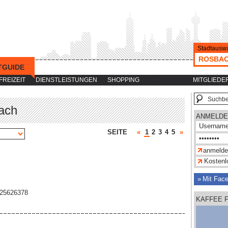
Stadtauswa
ROSBA
TGUIDE
-->
FREIZEIT
DIENSTLEISTUNGEN
SHOPPING
MITGLIEDE
ach
ANMELDE
SEITE
«
1
2
3
4
5
»
Kostenlo
Mit Fac
 25626378
KAFFEE 