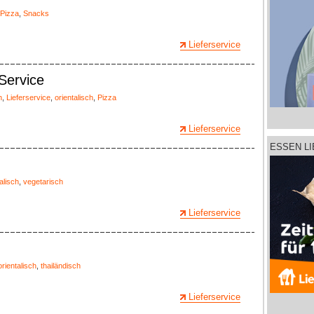
Pizza
,
Snacks
Lieferservice
Service
h
,
Lieferservice
,
orientalisch
,
Pizza
Lieferservice
ESSEN L
alisch
,
vegetarisch
Lieferservice
orientalisch
,
thailändisch
Lieferservice