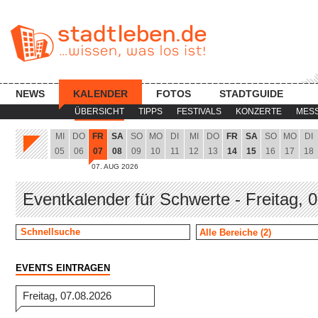
NEWS
KALENDER
FOTOS
STADTGUIDE
ÜBERSICHT
TIPPS
FESTIVALS
KONZERTE
MES
MI
DO
FR
SA
SO
MO
DI
MI
DO
FR
SA
SO
MO
DI
05
06
07
08
09
10
11
12
13
14
15
16
17
18
07. AUG 2026
Eventkalender für Schwerte - Freitag, 
EVENTS EINTRAGEN
Freitag, 07.08.2026