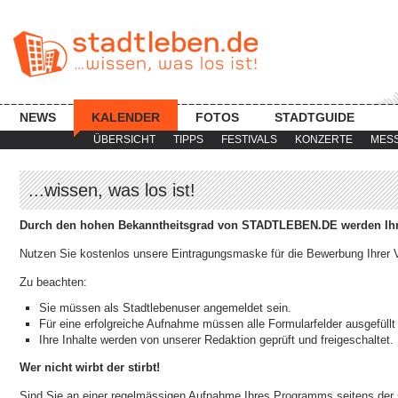
NEWS
KALENDER
FOTOS
STADTGUIDE
ÜBERSICHT
TIPPS
FESTIVALS
KONZERTE
MES
...wissen, was los ist!
Durch den hohen Bekanntheitsgrad von STADTLEBEN.DE werden Ihre
Nutzen Sie kostenlos unsere Eintragungsmaske für die Bewerbung Ihrer V
Zu beachten:
Sie müssen als Stadtlebenuser angemeldet sein.
Für eine erfolgreiche Aufnahme müssen alle Formularfelder ausgefüllt
Ihre Inhalte werden von unserer Redaktion geprüft und freigeschaltet.
Wer nicht wirbt der stirbt!
Sind Sie an einer regelmässigen Aufnahme Ihres Programms seitens der s