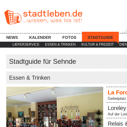
NEWS
KALENDER
FOTOS
STADTGUIDE
LIEFERSERVICE
ESSEN & TRINKEN
KULTUR & FREIZEIT
DIE
Stadtguide für Sehnde
Essen & Trinken
La For
Geibelplatz
Loreley
Auf der Lor
Relais 