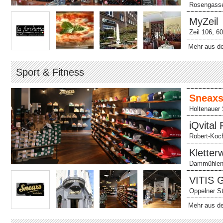
Rosengasse
MyZeil
Zeil 106, 6
Mehr aus de
Sport & Fitness
Sneaxs
Holtenauer 
iQvital 
Robert-Koc
Kletter
Dammühlens
VITIS
Oppelner S
Mehr aus de