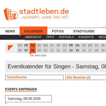
NEWS
KALENDER
FOTOS
STADTGUIDE
ÜBERSICHT
TIPPS
FESTIVALS
KONZERTE
MES
DO
FR
SA
SO
MO
DI
MI
DO
FR
SA
SO
MO
DI
MI
06
07
08
09
10
11
12
13
14
15
16
17
18
19
08. AUG 2026
Eventkalender für Singen - Samstag, 0
EVENTS EINTRAGEN
Samstag, 08.08.2026