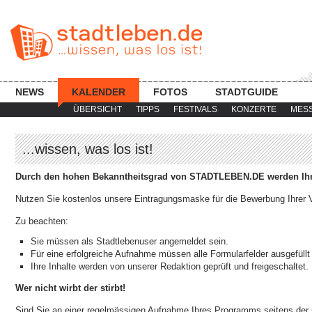
NEWS
KALENDER
FOTOS
STADTGUIDE
ÜBERSICHT
TIPPS
FESTIVALS
KONZERTE
MES
...wissen, was los ist!
Durch den hohen Bekanntheitsgrad von STADTLEBEN.DE werden Ihre
Nutzen Sie kostenlos unsere Eintragungsmaske für die Bewerbung Ihrer V
Zu beachten:
Sie müssen als Stadtlebenuser angemeldet sein.
Für eine erfolgreiche Aufnahme müssen alle Formularfelder ausgefüllt
Ihre Inhalte werden von unserer Redaktion geprüft und freigeschaltet.
Wer nicht wirbt der stirbt!
Sind Sie an einer regelmässigen Aufnahme Ihres Programms seitens der s