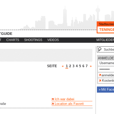
Stadtauswa
TENING
TGUIDE
T
CHARTS
SHOOTINGS
VIDEOS
MITGLIEDE
ANMELDE
SEITE
«
1
2
3
4
5
6
7
»
Kostenlo
Mit Fac
Ich war dabei
Location als Favorit
traße