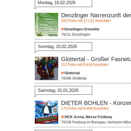
Montag, 16.02.2026
Denzlinger Narrenzunft de
203 Fotos mit 17.231 Ansichten
Denzlingen Ortsmitte
79211 Denzlingen
Sonntag, 15.02.2026
Glottertal - Großer Fasne
112 Fotos mit 8.616 Ansichten
Glottertal
79286 Glottertal
Samstag, 31.01.2026
DIETER BOHLEN - Konzert
175 Fotos mit 8.469 Ansichten
SICK Arena, Messe Freiburg
79108 Freiburg im Breisgau, Hermann-Mitsc