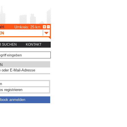
hl:
Umkreis: 25 km
EN
R SUCHEN
KONTAKT
N
s registrieren
ebook anmelden