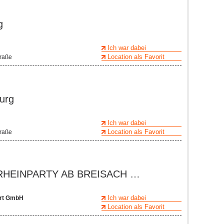
g
Ich war dabei
Location als Favorit
traße
urg
Ich war dabei
Location als Favorit
traße
E RHEINPARTY AB BREISACH …
Ich war dabei
hrt GmbH
Location als Favorit