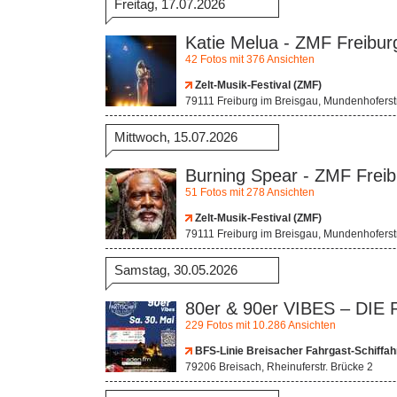
Freitag, 17.07.2026
Katie Melua - ZMF Freibur
42 Fotos mit 376 Ansichten
Zelt-Musik-Festival (ZMF)
79111 Freiburg im Breisgau, Mundenhofers
Mittwoch, 15.07.2026
Burning Spear - ZMF Freib
51 Fotos mit 278 Ansichten
Zelt-Musik-Festival (ZMF)
79111 Freiburg im Breisgau, Mundenhofers
Samstag, 30.05.2026
80er & 90er VIBES – DI
229 Fotos mit 10.286 Ansichten
BFS-Linie Breisacher Fahrgast-Schiffa
79206 Breisach, Rheinuferstr. Brücke 2