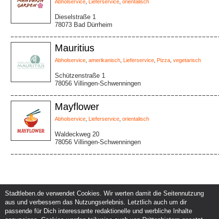
Abholservice
,
Lieferservice
,
orientalisch
Dieselstraße 1
78073 Bad Dürrheim
Mauritius
Abholservice
,
amerikanisch
,
Lieferservice
,
Pizza
,
vegetarisch
Schützenstraße 1
78056 Villingen-Schwenningen
Mayflower
Abholservice
,
Lieferservice
,
orientalisch
Waldeckweg 20
78056 Villingen-Schwenningen
Stadtleben.de verwendet Cookies. Wir werten damit die Seitennutzung
aus und verbessern das Nutzungserlebnis. Letztlich auch um dir
Service und Support
Kunden und Partner
passende für Dich interessante redaktionelle und werbliche Inhalte
Kontakt
Events eintragen