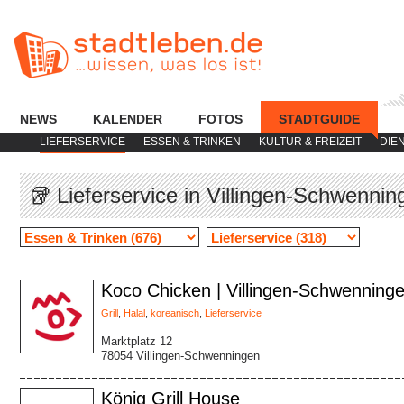
NEWS
KALENDER
FOTOS
STADTGUIDE
LIEFERSERVICE
ESSEN & TRINKEN
KULTUR & FREIZEIT
DIE
🥡 Lieferservice in Villingen-Schwennin
Koco Chicken | Villingen-Schwenning
Grill
,
Halal
,
koreanisch
,
Lieferservice
Marktplatz 12
78054 Villingen-Schwenningen
König Grill House