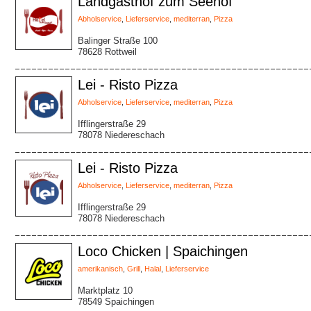
Landgasthof zum Seehof
Abholservice
,
Lieferservice
,
mediterran
,
Pizza
Balinger Straße 100
78628 Rottweil
Lei - Risto Pizza
Abholservice
,
Lieferservice
,
mediterran
,
Pizza
Ifflingerstraße 29
78078 Niedereschach
Lei - Risto Pizza
Abholservice
,
Lieferservice
,
mediterran
,
Pizza
Ifflingerstraße 29
78078 Niedereschach
Loco Chicken | Spaichingen
amerikanisch
,
Grill
,
Halal
,
Lieferservice
Marktplatz 10
78549 Spaichingen