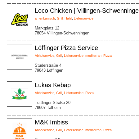
Loco Chicken | Villingen-Schwenning
amerikanisch
,
Grill
,
Halal
,
Lieferservice
Marktplatz 12
78054 Villingen-Schwenningen
Löffinger Pizza Service
Abholservice
,
Grill
,
Lieferservice
,
mediterran
,
Pizza
Studerstraße 4
79843 Löffingen
Lukas Kebap
Abholservice
,
Grill
,
Lieferservice
,
Pizza
Tuttlinger Straße 20
78607 Talheim
M&K Imbiss
Abholservice
,
Grill
,
Lieferservice
,
mediterran
,
Pizza