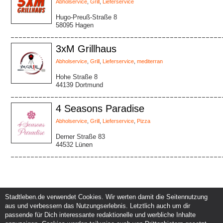
Abholservice
,
Grill
,
Lieferservice
Hugo-Preuß-Straße 8
58095 Hagen
3xM Grillhaus
Abholservice
,
Grill
,
Lieferservice
,
mediterran
Hohe Straße 8
44139 Dortmund
4 Seasons Paradise
Abholservice
,
Grill
,
Lieferservice
,
Pizza
Derner Straße 83
44532 Lünen
Stadtleben.de verwendet Cookies. Wir werten damit die Seitennutzung
aus und verbessern das Nutzungserlebnis. Letztlich auch um dir
Service und Support
Kunden und Partner
passende für Dich interessante redaktionelle und werbliche Inhalte
Kontakt
Events eintragen