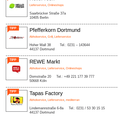
Lieferservice
,
Onlineshops
Saarbrücker Straße 37a
10405 Berlin
TIPP
Pfefferkorn Dortmund
Abholservice
,
Grill
,
Lieferservice
Hoher Wall 38
Tel.: 0231 – 143644
44137 Dortmund
TIPP
REWE Markt
Abholservice
,
Lieferservice
,
Onlineshops
Domstraße 20
Tel.: +49 221 177 39 777
50668 Köln
TIPP
Tapas Factory
Abholservice
,
Lieferservice
,
mediterran
Lindemannstraße 6-8a
Tel.: 0231 / 53 30 15 15
44137 Dortmund