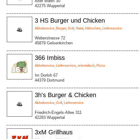
Alter Markt 30
42275 Wuppertal
3 HS Burger und Chicken
Abholservice
,
Burger
,
Grill
,
Halal
,
Hähnchen
,
Lieferservice
Weberstrasse 72
45879 Gelsenkirchen
366 Imbiss
Abholservice
,
Lieferservice
,
orientalisch
,
Pizza
Im Dorloh 67
44379 Dortmund
3h's Burger & Chicken
Abholservice
,
Grill
,
Lieferservice
Friedrich-Engels-Allee 311
42283 Wuppertal
3xM Grillhaus