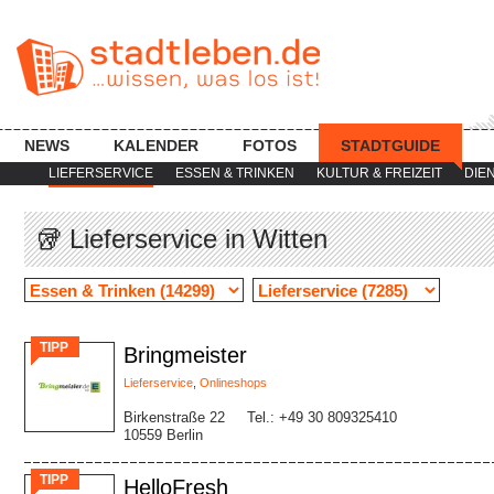
NEWS
KALENDER
FOTOS
STADTGUIDE
LIEFERSERVICE
ESSEN & TRINKEN
KULTUR & FREIZEIT
DIE
🥡 Lieferservice in Witten
TIPP
Bringmeister
Lieferservice
,
Onlineshops
Birkenstraße 22
Tel.: +49 30 809325410
10559 Berlin
TIPP
HelloFresh