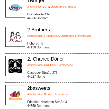
1Burger
amerikanisch
,
Grill
,
Lieferservice
,
Snacks
Hochstraße 43-45
44866 Bochum
2 Brothers
Abholservice
,
Frühstücken
,
Lieferservice
,
orientalisch
Hohe Str. 6
44139 Dortmund
2. Chance Döner
Abholservice
,
Grill
,
Halal
,
Lieferservice
Castroper Straße 276
44627 Herne
2basweets
Abholservice
,
Dessert
,
Lieferservice
Friedrich-Naumann-Straße 3
44359 Dortmund