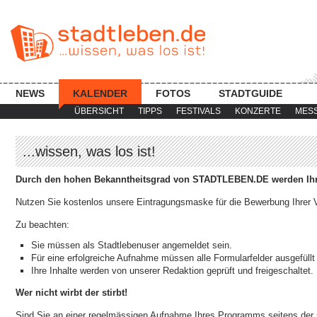
NEWS
KALENDER
FOTOS
STADTGUIDE
ÜBERSICHT
TIPPS
FESTIVALS
KONZERTE
MES
...wissen, was los ist!
Durch den hohen Bekanntheitsgrad von STADTLEBEN.DE werden Ihre
Nutzen Sie kostenlos unsere Eintragungsmaske für die Bewerbung Ihrer V
Zu beachten:
Sie müssen als Stadtlebenuser angemeldet sein.
Für eine erfolgreiche Aufnahme müssen alle Formularfelder ausgefüllt
Ihre Inhalte werden von unserer Redaktion geprüft und freigeschaltet.
Wer nicht wirbt der stirbt!
Sind Sie an einer regelmässigen Aufnahme Ihres Programms seitens der s