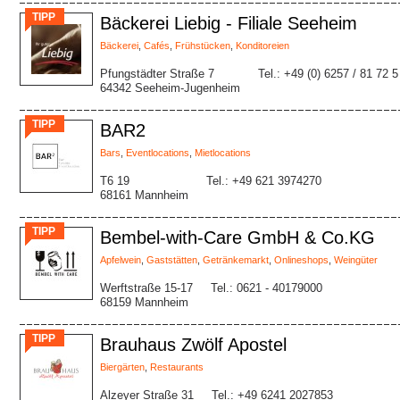
TIPP
Bäckerei Liebig - Filiale Seeheim
Bäckerei
,
Cafés
,
Frühstücken
,
Konditoreien
Pfungstädter Straße 7
Tel.: +49 (0) 6257 / 81 72 5
64342 Seeheim-Jugenheim
TIPP
BAR2
Bars
,
Eventlocations
,
Mietlocations
T6 19
Tel.: +49 621 3974270
68161 Mannheim
TIPP
Bembel-with-Care GmbH & Co.KG
Apfelwein
,
Gaststätten
,
Getränkemarkt
,
Onlineshops
,
Weingüter
Werftstraße 15-17
Tel.: 0621 - 40179000
68159 Mannheim
TIPP
Brauhaus Zwölf Apostel
Biergärten
,
Restaurants
Alzeyer Straße 31
Tel.: +49 6241 2027853