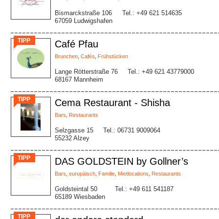
Bismarckstraße 106
Tel.: +49 621 514635
67059 Ludwigshafen
TIPP
Café Pfau
Brunchen
,
Cafés
,
Frühstücken
Lange Rötterstraße 76
Tel.: +49 621 43779000
68167 Mannheim
TIPP
Cema Restaurant - Shisha
Bars
,
Restaurants
Selzgasse 15
Tel.: 06731 9009064
55232 Alzey
TIPP
DAS GOLDSTEIN by Gollner’s
Bars
,
europäisch
,
Familie
,
Mietlocations
,
Restaurants
Goldsteintal 50
Tel.: +49 611 541187
65189 Wiesbaden
TIPP