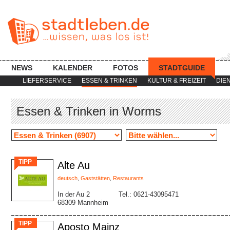
NEWS
KALENDER
FOTOS
STADTGUIDE
LIEFERSERVICE
ESSEN & TRINKEN
KULTUR & FREIZEIT
DIE
Essen & Trinken in Worms
TIPP
Alte Au
deutsch
,
Gaststätten
,
Restaurants
In der Au 2
Tel.: 0621-43095471
68309 Mannheim
TIPP
Aposto Mainz