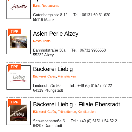
Bars
,
Restaurants
Gutenbergplatz 8-12
Tel.: 06131 69 31 620
55116 Mainz
TIPP
Asien Perle Alzey
Restaurants
Bahnhofstraße 38a
Tel.: 06731 9966558
55232 Alzey
TIPP
Bäckerei Liebig
Bäckerei
,
Cafés
,
Frühstücken
Lindenstraße 50
Tel.: +49 (0) 6157 / 27 22
64319 Pfungstadt
TIPP
Bäckerei Liebig - Filiale Eberstadt
Bäckerei
,
Cafés
,
Frühstücken
,
Konditoreien
Schwanenstraße 6
Tel.: +49 (0) 6151 / 54 52 2
64297 Darmstadt