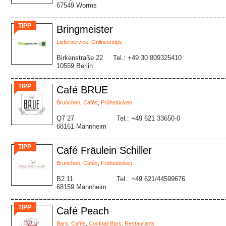
67549 Worms
TIPP
Bringmeister
Lieferservice
,
Onlineshops
Birkenstraße 22
Tel.: +49 30 809325410
10559 Berlin
TIPP
Café BRUE
Brunchen
,
Cafés
,
Frühstücken
Q7 27
Tel.: +49 621 33650-0
68161 Mannheim
TIPP
Café Fräulein Schiller
Brunchen
,
Cafés
,
Frühstücken
B2 11
Tel.: +49 621/44599676
68159 Mannheim
TIPP
Café Peach
Bars
,
Cafés
,
Cocktail Bars
,
Restaurants