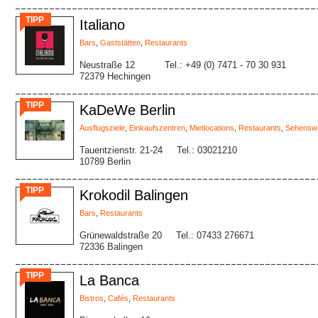
TIPP
Italiano
Bars
,
Gaststätten
,
Restaurants
Neustraße 12
Tel.: +49 (0) 7471 - 70 30 931
72379 Hechingen
TIPP
KaDeWe Berlin
Ausflugsziele
,
Einkaufszentren
,
Mietlocations
,
Restaurants
,
Sehenswü
Tauentzienstr. 21-24
Tel.: 03021210
10789 Berlin
TIPP
Krokodil Balingen
Bars
,
Restaurants
Grünewaldstraße 20
Tel.: 07433 276671
72336 Balingen
TIPP
La Banca
Bistros
,
Cafés
,
Restaurants