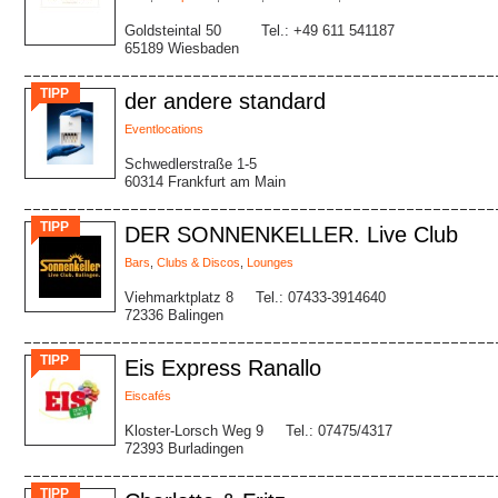
Goldsteintal 50
Tel.: +49 611 541187
65189 Wiesbaden
TIPP
der andere standard
Eventlocations
Schwedlerstraße 1-5
60314 Frankfurt am Main
TIPP
DER SONNENKELLER. Live Club
Bars
,
Clubs & Discos
,
Lounges
Viehmarktplatz 8
Tel.: 07433-3914640
72336 Balingen
TIPP
Eis Express Ranallo
Eiscafés
Kloster-Lorsch Weg 9
Tel.: 07475/4317
72393 Burladingen
TIPP