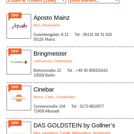
TIPP
Aposto Mainz
Bars
,
Restaurants
Gutenbergplatz 8-12
Tel.: 06131 69 31 620
55116 Mainz
TIPP
Bringmeister
Lieferservice
,
Onlineshops
Birkenstraße 22
Tel.: +49 30 809325410
10559 Berlin
TIPP
Cinebar
Bistros
,
Cafés
,
Cocktail Bars
Sonnenstraße 104
Tel.: 0173-9610077
72458 Albstadt
TIPP
DAS GOLDSTEIN by Gollner’s
Bars
,
europäisch
,
Familie
,
Mietlocations
,
Restaurants