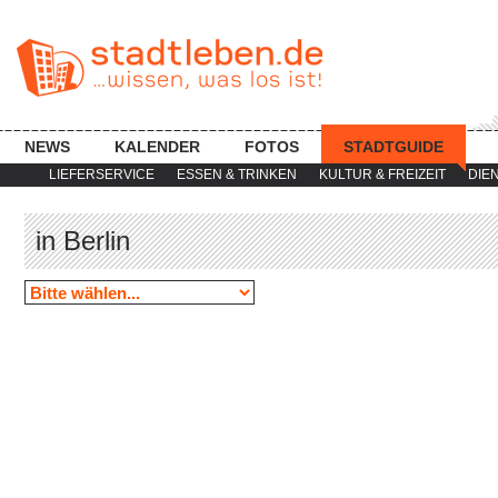
NEWS
KALENDER
FOTOS
STADTGUIDE
LIEFERSERVICE
ESSEN & TRINKEN
KULTUR & FREIZEIT
DIE
in Berlin