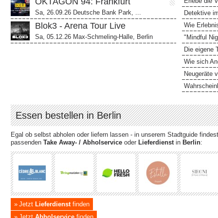
OKTAGON 94: Frankfurt
Erlebe die V
Sa, 26.09.26 Deutsche Bank Park, ...
Detektive im
Blok3 - Arena Tour Live
Wie Erlebni
Sa, 05.12.26 Max-Schmeling-Halle, Berlin
"Mindful Nig
Die eigene 
Wie sich An
Neugeräte v
Wahrscheinl
Essen bestellen in Berlin
Egal ob selbst abholen oder liefern lassen - in unserem Stadtguide finde
passenden
Take Away- / Abholservice
oder
Lieferdienst
in
Berlin
:
Jetzt
Lieferdienst
finden
Jetzt
Abholservice
finden