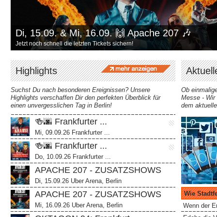
Di, 15.09. & Mi, 16.09. 🙌 Apache 207 🎶
Jetzt noch schnell die letzten Tickets sichern!
Highlights
Aktuell
Suchst Du nach besonderen Ereignissen? Unsere
Ob einmalige
Highlights verschaffen Dir den perfekten Überblick für
Messe - Wir h
einen unvergesslichen Tag in Berlin!
dem aktuelle
🍻🌆 Frankfurter ...
Mi, 09.09.26 Frankfurter ...
🍻🌆 Frankfurter ...
Do, 10.09.26 Frankfurter ...
APACHE 207 - ZUSATZSHOWS
2026
Di, 15.09.26 Uber Arena, Berlin
APACHE 207 - ZUSATZSHOWS
Wie Stadtfe
2026
Mi, 16.09.26 Uber Arena, Berlin
Wenn der Er