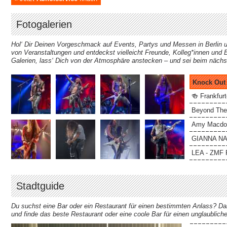
Fotogalerien
Hol‘ Dir Deinen Vorgeschmack auf Events, Partys und Messen in Berlin 
von Veranstaltungen und entdeckst vielleicht Freunde, Kolleg*innen und B
Galerien, lass‘ Dich von der Atmosphäre anstecken – und sei beim nächs
Knock Out 
🍻 Frankfurt
Beyond The 
Amy Macdona
GIANNA NANN
LEA - ZMF F
Stadtguide
Du suchst eine Bar oder ein Restaurant für einen bestimmten Anlass? Dan
und finde das beste Restaurant oder eine coole Bar für einen unglaubliche