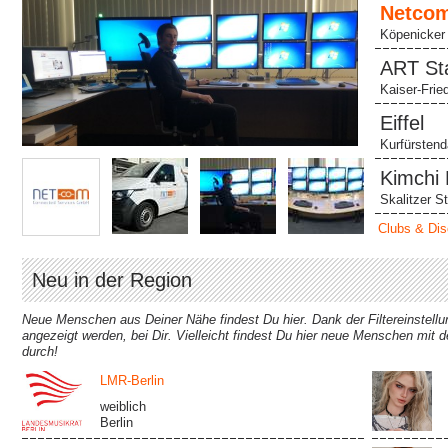
Netcom
Servic
Köpenicker 
ART Sta
Kaiser-Frie
…
Eiffel
Kurfürsten
Kimchi 
Skalitzer S
Clubs & Di
Neu in der Region
Neue Menschen aus Deiner Nähe findest Du hier. Dank der Filtereinstellun
angezeigt werden, bei Dir. Vielleicht findest Du hier neue Menschen mit 
durch!
LMR-Berlin
weiblich
Berlin