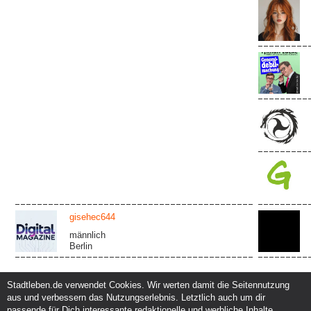
gisehec644
männlich
Berlin
Stadtleben.de verwendet Cookies. Wir werten damit die Seitennutzung
aus und verbessern das Nutzungserlebnis. Letztlich auch um dir
Service und Support
Kunden und Partner
passende für Dich interessante redaktionelle und werbliche Inhalte