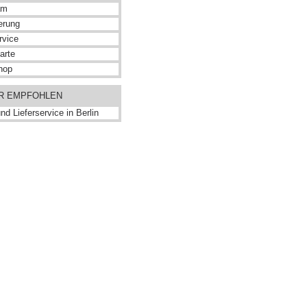
am
erung
rvice
arte
hop
ER EMPFOHLEN
nd Lieferservice in Berlin