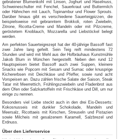
gebratener Blumenkohl mit Linsen, Joghurt und Haselnuss,
Schweineschulter mit Fenchel, Sauerkraut und Buttermilch
oder Hähnchen mit Lauch, Topinambur und Flower Sprouts.
Darüber hinaus gibt es verschiedene Sauerteigpizzen, die
beispielsweise mit gebranntem Brokkoli, roten Zwiebeln,
Zitrone, Ricotta-Creme und Mandeln oder mit Pilzcreme,
geröstetem Knoblauch, Mozzarella und Liebstöckel belegt
werden.
Am perfekten Sauerteigrezept hat der 40-jährige Bassoff fast
zwei Jahre lang gefeilt. Sein Teig reift mindestens 72
Stunden und wird mit Mehl aus der Hofbräuhaus Kunstmühle
Jakob Blum in München hergestellt. Neben den rund 12
Hauptspeisen bietet Bassoff auch zwei Suppen, kleinere
Snacks wie Popcorn mit Sesam und Sumac oder knusprige
Kichererbsen mit Deichkäse und Pfeffer, sowie rund acht
Vorspeisen an. Dazu zählen frische Salate der Saison, Steak
Tatar mit Meerrettich, Frühlingszwiebeln und Fladenbrot aus
dem Ofen oder Salzkartoffeln mit Frischkäse und Dill, um nur
einige zu nennen.
Besonders viel Liebe steckt auch in den drei Eis-Desserts:
Kokosnusseis mit dunkler Schokolade, Mandeln und
Meersalz, Ricottaeis mit Kirschen, Streuseln und Pistazien
sowie Milcheis mit gesalzenem Karamell, Salzbrezel und
Erdnuss.
Über den Lieferservice