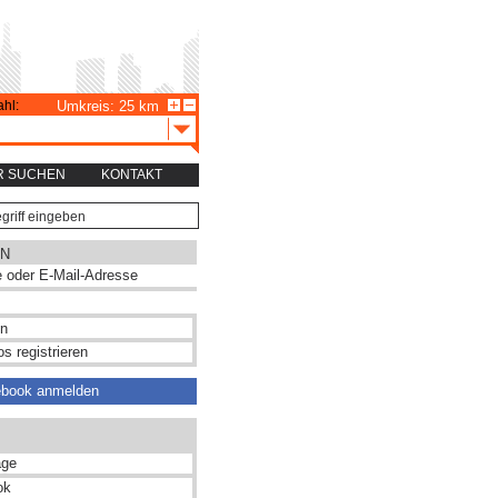
hl:
Umkreis: 25 km
R SUCHEN
KONTAKT
N
s registrieren
ebook anmelden
ge
ok