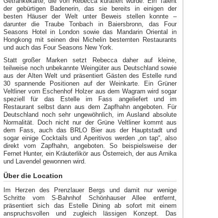
Getränkekarte, die von Rebecca kuratiert wurde. Ein Talent
der gebürtigen Badenerin, das sie bereits in einigen der
besten Häuser der Welt unter Beweis stellen konnte –
darunter die Traube Tonbach in Baiersbronn, das Four
Seasons Hotel in London sowie das Mandarin Oriental in
Hongkong mit seinen drei Michelin besternten Restaurants
und auch das Four Seasons New York.
Statt großer Marken setzt Rebecca daher auf kleine,
teilweise noch unbekannte Weingüter aus Deutschland sowie
aus der Alten Welt und präsentiert Gästen des Estelle rund
30 spannende Positionen auf der Weinkarte. Ein Grüner
Veltliner vom Eschenhof Holzer aus dem Wagram wird sogar
speziell für das Estelle im Fass angeliefert und im
Restaurant selbst dann aus dem Zapfhahn angeboten. Für
Deutschland noch sehr ungewöhnlich, im Ausland absolute
Normalität. Doch nicht nur der Grüne Veltliner kommt aus
dem Fass, auch das BRLO Bier aus der Hauptstadt und
sogar einige Cocktails und Aperitivos werden „on tap“, also
direkt vom Zapfhahn, angeboten. So beispielsweise der
Fernet Hunter, ein Kräuterlikör aus Österreich, der aus Arnika
und Lavendel gewonnen wird.
Über die Location
Im Herzen des Prenzlauer Bergs und damit nur wenige
Schritte vom S-Bahnhof Schönhauser Allee entfernt,
präsentiert sich das Estelle Dining ab sofort mit einem
anspruchsvollen und zugleich lässigen Konzept. Das