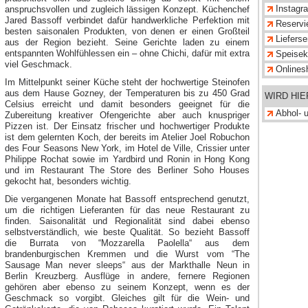
Instagr
anspruchsvollen und zugleich lässigen Konzept. Küchenchef
Jared Bassoff verbindet dafür handwerkliche Perfektion mit
Reservi
besten saisonalen Produkten, von denen er einen Großteil
Lieferse
aus der Region bezieht. Seine Gerichte laden zu einem
entspannten Wohlfühlessen ein – ohne Chichi, dafür mit extra
Speisek
viel Geschmack.
Onlines
Im Mittelpunkt seiner Küche steht der hochwertige Steinofen
aus dem Hause Gozney, der Temperaturen bis zu 450 Grad
WIRD HI
Celsius erreicht und damit besonders geeignet für die
Abhol- u
Zubereitung kreativer Ofengerichte aber auch knuspriger
Pizzen ist. Der Einsatz frischer und hochwertiger Produkte
ist dem gelernten Koch, der bereits im Atelier Joel Robuchon
des Four Seasons New York, im Hotel de Ville, Crissier unter
Philippe Rochat sowie im Yardbird und Ronin in Hong Kong
und im Restaurant The Store des Berliner Soho Houses
gekocht hat, besonders wichtig.
Die vergangenen Monate hat Bassoff entsprechend genutzt,
um die richtigen Lieferanten für das neue Restaurant zu
finden. Saisonalität und Regionalität sind dabei ebenso
selbstverständlich, wie beste Qualität. So bezieht Bassoff
die Burrata von “Mozzarella Paolella“ aus dem
brandenburgischen Kremmen und die Wurst vom “The
Sausage Man never sleeps“ aus der Markthalle Neun in
Berlin Kreuzberg. Ausflüge in andere, fernere Regionen
gehören aber ebenso zu seinem Konzept, wenn es der
Geschmack so vorgibt. Gleiches gilt für die Wein- und