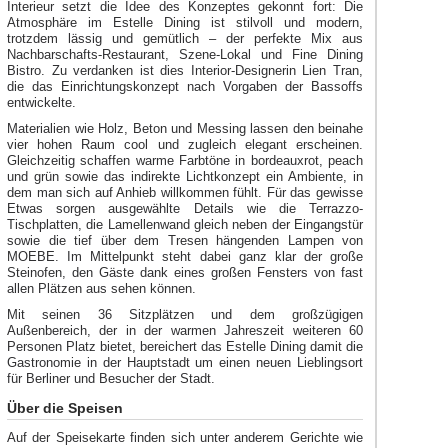
Interieur setzt die Idee des Konzeptes gekonnt fort: Die
Atmosphäre im Estelle Dining ist stilvoll und modern,
trotzdem lässig und gemütlich – der perfekte Mix aus
Nachbarschafts-Restaurant, Szene-Lokal und Fine Dining
Bistro. Zu verdanken ist dies Interior-Designerin Lien Tran,
die das Einrichtungskonzept nach Vorgaben der Bassoffs
entwickelte.
Materialien wie Holz, Beton und Messing lassen den beinahe
vier hohen Raum cool und zugleich elegant erscheinen.
Gleichzeitig schaffen warme Farbtöne in bordeauxrot, peach
und grün sowie das indirekte Lichtkonzept ein Ambiente, in
dem man sich auf Anhieb willkommen fühlt. Für das gewisse
Etwas sorgen ausgewählte Details wie die Terrazzo-
Tischplatten, die Lamellenwand gleich neben der Eingangstür
sowie die tief über dem Tresen hängenden Lampen von
MOEBE. Im Mittelpunkt steht dabei ganz klar der große
Steinofen, den Gäste dank eines großen Fensters von fast
allen Plätzen aus sehen können.
Mit seinen 36 Sitzplätzen und dem großzügigen
Außenbereich, der in der warmen Jahreszeit weiteren 60
Personen Platz bietet, bereichert das Estelle Dining damit die
Gastronomie in der Hauptstadt um einen neuen Lieblingsort
für Berliner und Besucher der Stadt.
Über die Speisen
Auf der Speisekarte finden sich unter anderem Gerichte wie