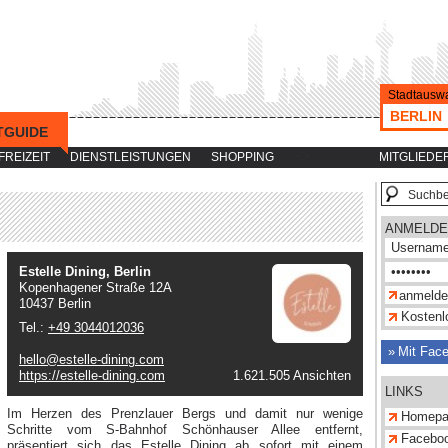
Stadtauswa
BERLIN
TGUIDE
-->
FREIZEIT
DIENSTLEISTUNGEN
SHOPPING
MITGLIEDE
ANMELDE
Estelle Dining, Berlin
Kopenhagener Straße 12A
10437 Berlin
Kostenlo
Tel.:
+49 3044012036
Mit Fac
hello@estelle-dining.com
https://estelle-dining.com
1.621.505 Ansichten
LINKS
Im Herzen des Prenzlauer Bergs und damit nur wenige
Homepa
Schritte vom S-Bahnhof Schönhauser Allee entfernt,
Facebo
präsentiert sich das Estelle Dining ab sofort mit einem