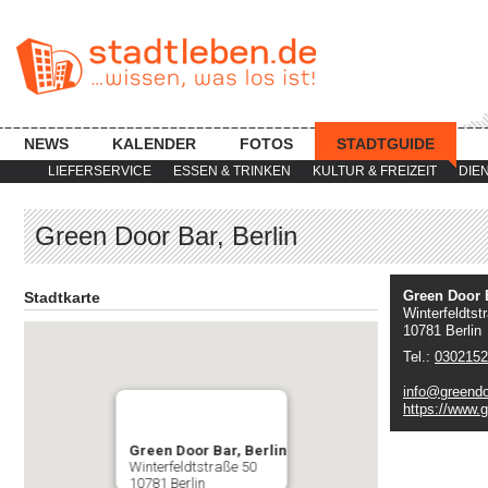
NEWS
KALENDER
FOTOS
STADTGUIDE
LIEFERSERVICE
ESSEN & TRINKEN
KULTUR & FREIZEIT
DIE
Green Door Bar, Berlin
Green Door B
Stadtkarte
Winterfeldtst
10781 Berlin
Tel.:
0302152
info@greendo
https://www.g
Green Door Bar, Berlin
Winterfeldtstraße 50
10781 Berlin