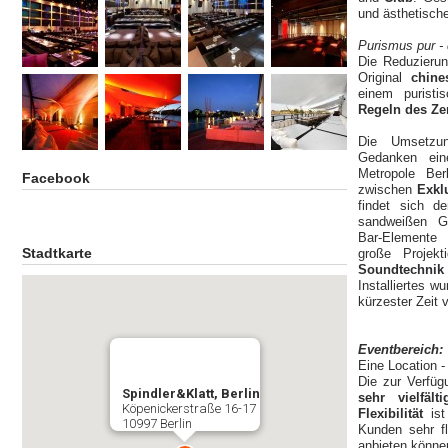
und ästhetisch
Purismus pur - 
Die Reduzierun
Original
chine
einem puristi
Regeln des Ze
Die Umsetz
Gedanken ei
Metropole Ber
Facebook
zwischen
Exkl
findet sich d
sandweißen Ga
Bar-Element
Stadtkarte
große Projek
Soundtechn
Installiertes w
kürzester Zeit 
Eventbereich:
Eine Location -
Die zur Verfü
Spindler&Klatt, Berlin
sehr vielfäl
Köpenickerstraße 16-17
Flexibilität
is
10997 Berlin
Kunden sehr fl
anbieten könne