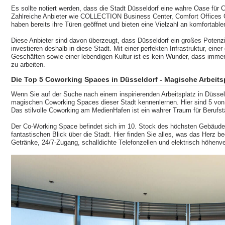
Es sollte notiert werden, dass die Stadt Düsseldorf eine wahre Oase für
Zahlreiche Anbieter wie COLLECTION Business Center, Comfort Office
haben bereits ihre Türen geöffnet und bieten eine Vielzahl an komfortable
Diese Anbieter sind davon überzeugt, dass Düsseldorf ein großes Potenzi
investieren deshalb in diese Stadt. Mit einer perfekten Infrastruktur, ei
Geschäften sowie einer lebendigen Kultur ist es kein Wunder, dass imme
zu arbeiten.
Die Top 5 Coworking Spaces in Düsseldorf - Magische Arbeitsp
Wenn Sie auf der Suche nach einem inspirierenden Arbeitsplatz in Düsseld
magischen Coworking Spaces dieser Stadt kennenlernen. Hier sind 5 von
Das stilvolle Coworking am MedienHafen ist ein wahrer Traum für Berufst
Der Co-Working Space befindet sich im 10. Stock des höchsten Gebäude
fantastischen Blick über die Stadt. Hier finden Sie alles, was das Herz b
Getränke, 24/7-Zugang, schalldichte Telefonzellen und elektrisch höhenve