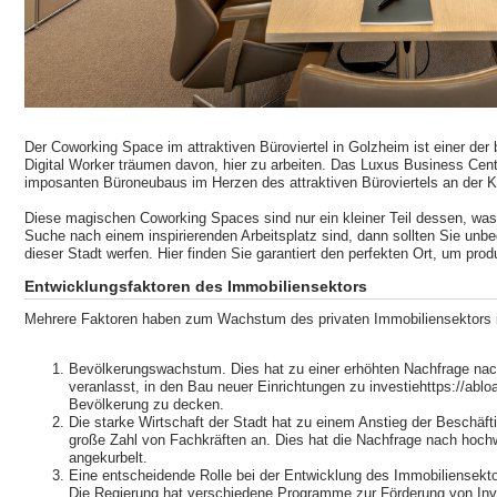
Der Coworking Space im attraktiven Büroviertel in Golzheim ist einer der
Digital Worker träumen davon, hier zu arbeiten. Das Luxus Business Cent
imposanten Büroneubaus im Herzen des attraktiven Büroviertels an der K
Diese magischen Coworking Spaces sind nur ein kleiner Teil dessen, was
Suche nach einem inspirierenden Arbeitsplatz sind, dann sollten Sie unb
dieser Stadt werfen. Hier finden Sie garantiert den perfekten Ort, um prod
Entwicklungsfaktoren des Immobiliensektors
Mehrere Faktoren haben zum Wachstum des privaten Immobiliensektors i
Bevölkerungswachstum. Dies hat zu einer erhöhten Nachfrage nac
veranlasst, in den Bau neuer Einrichtungen zu investiehttps://abl
Bevölkerung zu decken.
Die starke Wirtschaft der Stadt hat zu einem Anstieg der Beschäft
große Zahl von Fachkräften an. Dies hat die Nachfrage nach hochw
angekurbelt.
Eine entscheidende Rolle bei der Entwicklung des Immobiliensekt
Die Regierung hat verschiedene Programme zur Förderung von Inves