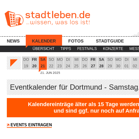
NEWS
KALENDER
FOTOS
STADTGUIDE
ÜBERSICHT
TIPPS
FESTIVALS
KONZERTE
MES
DO
FR
SA
SO
MO
DI
MI
DO
FR
SA
SO
MO
DI
MI
19
20
21
22
23
24
25
26
27
28
29
30
01
02
21. JUN 2025
Eventkalender für Dortmund - Samstag
Kalendereinträge älter als 15 Tage werden
und sind ggf. nur noch auf Anfr
EVENTS EINTRAGEN