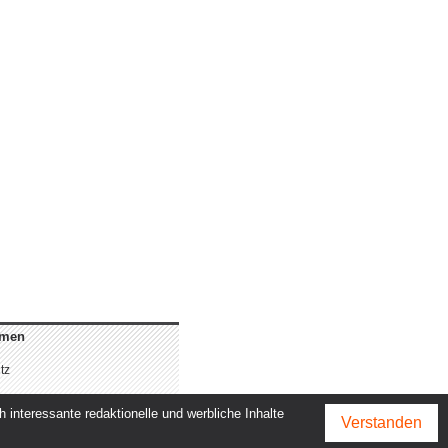
hmen
tz
m
interessante redaktionelle und werbliche Inhalte
Verstanden
adtleben GmbH