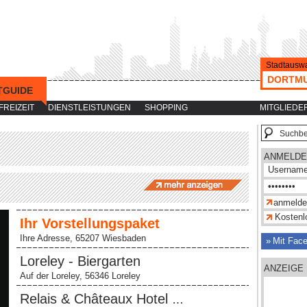
Stadtauswa
DORTM
TGUIDE
-->
FREIZEIT
DIENSTLEISTUNGEN
SHOPPING
MITGLIEDE
ANMELDE
Kostenlo
Ihr Vorstellungspaket
au
Ihre Adresse, 65207 Wiesbaden
…
Mit Fac
Loreley - Biergarten
ANZEIGE
Auf der Loreley, 56346 Loreley
Relais & Châteaux Hotel
…