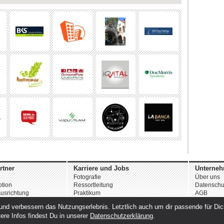
rtner
Karriere und Jobs
Unterne
Fotografie
Über uns
tion
Ressortleitung
Datenschu
usrichtung
Praktikum
AGB
Weitere Angebote
Impressu
nd verbessern das Nutzungserlebnis. Letztlich auch um dir passende für Dich 
ere Infos findest Du in unserer
Datenschutzerklärung
.
© 2026 st