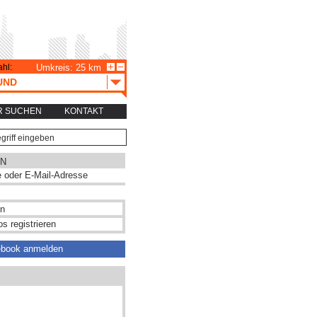
hl:
Umkreis: 25 km
UND
R SUCHEN
KONTAKT
N
s registrieren
ebook anmelden