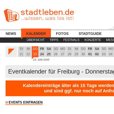
NEWS
KALENDER
FOTOS
STADTGUIDE
ÜBERSICHT
TIPPS
FESTIVALS
KONZERTE
MES
DI
MI
DO
FR
SA
SO
MO
DI
MI
DO
FR
SA
SO
MO
21
22
23
24
25
26
27
28
29
30
01
02
03
04
23. JUN 2005
Eventkalender für Freiburg - Donnersta
Kalendereinträge älter als 15 Tage werden
und sind ggf. nur noch auf Anfr
EVENTS EINTRAGEN