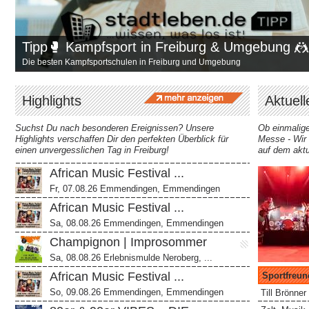
Tipp🥊 Kampfsport in Freiburg & Umgebung 🤼
Die besten Kampfsportschulen in Freiburg und Umgebung
Highlights
Aktuell
Suchst Du nach besonderen Ereignissen? Unsere
Ob einmalige
Highlights verschaffen Dir den perfekten Überblick für
Messe - Wir 
einen unvergesslichen Tag in Freiburg!
auf dem aktu
African Music Festival ...
Fr, 07.08.26 Emmendingen, Emmendingen
African Music Festival ...
Sa, 08.08.26 Emmendingen, Emmendingen
Champignon | Improsommer
Sa, 08.08.26 Erlebnismulde Neroberg, ...
African Music Festival ...
Sportfreund
So, 09.08.26 Emmendingen, Emmendingen
Till Brönne