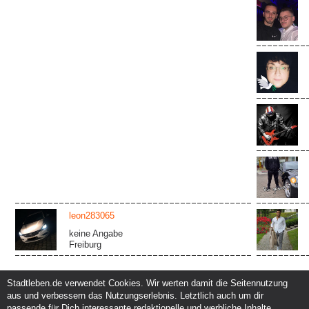
leon283065
keine Angabe
Freiburg
Stadtleben.de verwendet Cookies. Wir werten damit die Seitennutzung
aus und verbessern das Nutzungserlebnis. Letztlich auch um dir
Service und Support
Kunden und Partner
passende für Dich interessante redaktionelle und werbliche Inhalte