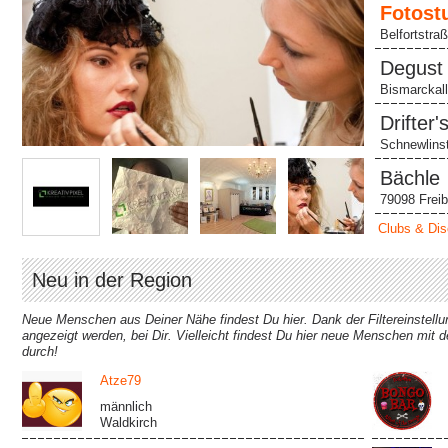
Fotost
Belfortstra
Degust 
Bismarckall
Breisgau
Drifter'
Schnewlinst
Bächle
79098 Freib
Clubs & Di
Neu in der Region
Neue Menschen aus Deiner Nähe findest Du hier. Dank der Filtereinstellun
angezeigt werden, bei Dir. Vielleicht findest Du hier neue Menschen mit 
durch!
Atze79
männlich
Waldkirch