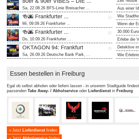
80er & 90er VIBES – DIE ...
Zelt -Musik 
Sa, 22.08.26 BFS-Linie Breisacher ...
Aus einer I
🍻🌆 Frankfurter ...
Wie Stadtfes
Mi, 09.09.26 Frankfurter ...
Wenn der Er
🍻🌆 Frankfurter ...
30.000 Euro
Do, 10.09.26 Frankfurter ...
Erlebe die V
OKTAGON 94: Frankfurt
Detektive im
Sa, 26.09.26 Deutsche Bank Park, ...
Wie Erlebni
Essen bestellen in Freiburg
Egal ob selbst abholen oder liefern lassen - in unserem Stadtguide finde
passenden
Take Away- / Abholservice
oder
Lieferdienst
in
Freiburg
:
Jetzt
Lieferdienst
finden
Jetzt
Abholservice
finden