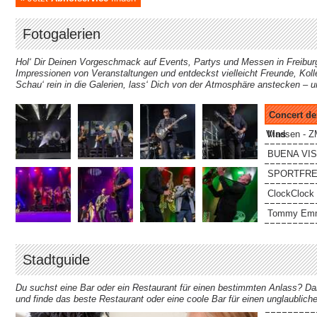
Fotogalerien
Hol‘ Dir Deinen Vorgeschmack auf Events, Partys und Messen in Freibur
Impressionen von Veranstaltungen und entdeckst vielleicht Freunde, Koll
Schau‘ rein in die Galerien, lass‘ Dich von der Atmosphäre anstecken – 
Concert d
Vins
Madsen - ZM
BUENA VIST
SPORTFREUN
ClockClock -
Tommy Emma
Stadtguide
Du suchst eine Bar oder ein Restaurant für einen bestimmten Anlass? Dan
und finde das beste Restaurant oder eine coole Bar für einen unglaublich