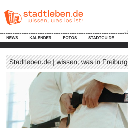
NEWS
KALENDER
FOTOS
STADTGUIDE
Stadtleben.de | wissen, was in Freiburg 