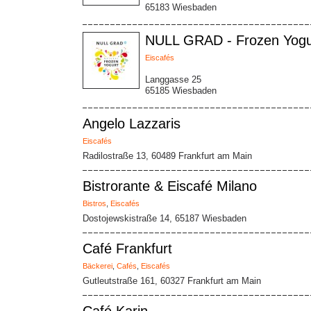
65183 Wiesbaden
NULL GRAD - Frozen Yogu
Eiscafés
Langgasse 25
65185 Wiesbaden
Angelo Lazzaris
Eiscafés
Radilostraße 13, 60489 Frankfurt am Main
Bistrorante & Eiscafé Milano
Bistros
,
Eiscafés
Dostojewskistraße 14, 65187 Wiesbaden
Café Frankfurt
Bäckerei
,
Cafés
,
Eiscafés
Gutleutstraße 161, 60327 Frankfurt am Main