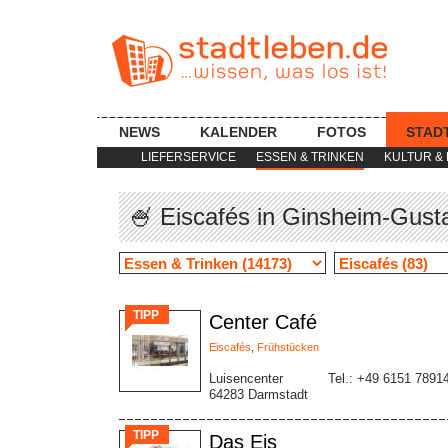
NEWS
KALENDER
FOTOS
STAD
LIEFERSERVICE
ESSEN & TRINKEN
KULTUR & 
🍧 Eiscafés in Ginsheim-Gust
TIPP
Center Café
Eiscafés
,
Frühstücken
Luisencenter
Tel.: +49 6151 7891
64283 Darmstadt
TIPP
Das Eis