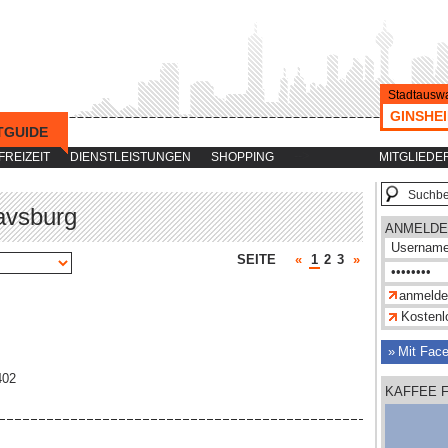
Stadtauswa
GINSHE
TGUIDE
-->
FREIZEIT
DIENSTLEISTUNGEN
SHOPPING
MITGLIEDE
avsburg
ANMELDE
SEITE
«
1
2
3
»
Kostenlo
Mit Fac
402
KAFFEE 