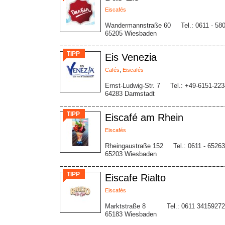
Eiscafés
Wandermannstraße 60
Tel.: 0611 - 58
65205 Wiesbaden
TIPP
Eis Venezia
Cafés
,
Eiscafés
Ernst-Ludwig-Str. 7
Tel.: +49-6151-22
64283 Darmstadt
TIPP
Eiscafé am Rhein
Eiscafés
Rheingaustraße 152
Tel.: 0611 - 65263
65203 Wiesbaden
TIPP
Eiscafe Rialto
Eiscafés
Marktstraße 8
Tel.: 0611 34159272
65183 Wiesbaden