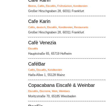
Café Karin
Bistros
,
Cafés
,
Eiscafés
,
Frühstücken
,
Konditoreien
Großer Hirschgraben 28, 60311 Frankfurt
Cafe Karin
Cafés
,
deutsch
,
Eiscafés
,
Konditoreien
,
Restaurants
Großer Hirschgraben 28, 60311 Frankfurt
Cafè Venezia
Eiscafés
Hauptstraße 65, 65719 Hofheim
CaféBar
Cafés
,
Eiscafés
,
Konditoreien
Haifa-Allee 1, 55128 Mainz
Copacabana Eiscafé & Weinbar
Eiscafés
,
Eiscreme
,
Wein
,
Weinbars
Moritzstraße 70, 65185 Wiesbaden