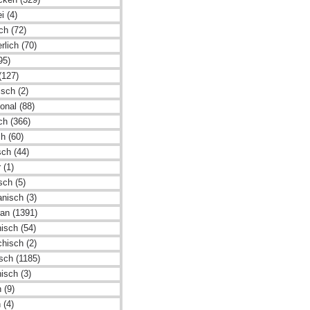
i (4)
ch (72)
rlich (70)
95)
(127)
sch (2)
ional (88)
sch (366)
h (60)
sch (44)
 (1)
sch (5)
nisch (3)
ran (1391)
isch (54)
chisch (2)
isch (1185)
isch (3)
 (9)
 (4)