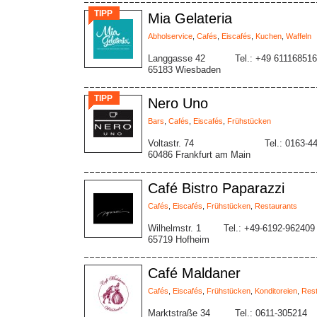
TIPP
Mia Gelateria
Abholservice
,
Cafés
,
Eiscafés
,
Kuchen
,
Waffeln
Langgasse 42
Tel.: +49 61116851
65183 Wiesbaden
TIPP
Nero Uno
Bars
,
Cafés
,
Eiscafés
,
Frühstücken
Voltastr. 74
Tel.: 0163-4
60486 Frankfurt am Main
Café Bistro Paparazzi
Cafés
,
Eiscafés
,
Frühstücken
,
Restaurants
Wilhelmstr. 1
Tel.: +49-6192-962409
65719 Hofheim
Café Maldaner
Cafés
,
Eiscafés
,
Frühstücken
,
Konditoreien
,
Rest
Marktstraße 34
Tel.: 0611-305214