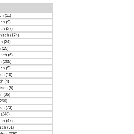
ch (11)
ch (9)
sch (37)
nisch (174)
n (34)
 (15)
isch (6)
h (205)
sch (5)
ch (10)
ch (4)
nisch (5)
n (85)
(266)
ch (73)
 (248)
sch (47)
sch (31)
cken (329)