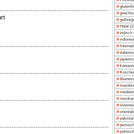
glutenfre
griechis
rt
gutbürge
Halal (1
indisch 
indonesi
Internat
italieni
japanisc
koreani
Koscher
libanesi
marokka
mediter
mexikan
österrei
oriental
pakistan
persisch
polnisch