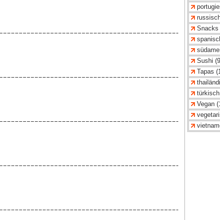
portugie
russisch
Snacks 
spanisc
südamer
Sushi (
Tapas (
thailänd
türkisch
Vegan (
vegetar
vietnam