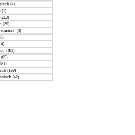
sisch (4)
 (1)
(213)
h (29)
ikanisch (3)
98)
14)
isch (81)
 (85)
181)
isch (199)
esisch (42)