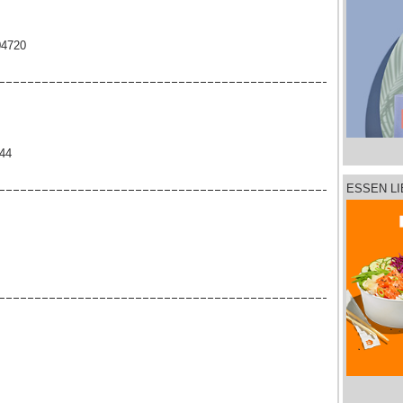
04720
344
ESSEN L