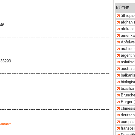
KÜCHE
äthiopis
afghanis
646
afrikani
amerika
Apfelwei
arabisch
argentin
435293
asiatisc
australi
balkanis
biologis
brasilia
Brunche
Burger 
chinesis
deutsch
europäi
aurants
französi
Frühstü