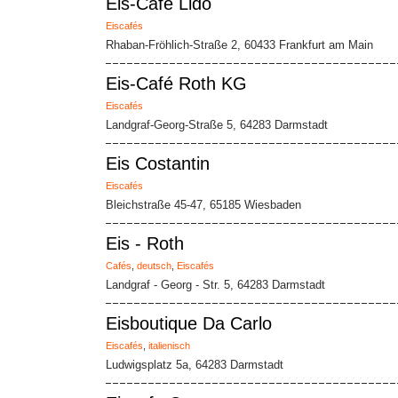
Eis-Cafe Lido
Eiscafés
Rhaban-Fröhlich-Straße 2, 60433 Frankfurt am Main
Eis-Café Roth KG
Eiscafés
Landgraf-Georg-Straße 5, 64283 Darmstadt
Eis Costantin
Eiscafés
Bleichstraße 45-47, 65185 Wiesbaden
Eis - Roth
Cafés
,
deutsch
,
Eiscafés
Landgraf - Georg - Str. 5, 64283 Darmstadt
Eisboutique Da Carlo
Eiscafés
,
italienisch
Ludwigsplatz 5a, 64283 Darmstadt